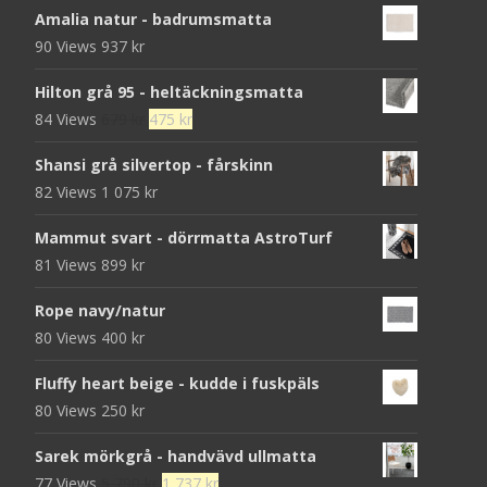
Amalia natur - badrumsmatta
90 Views
937
kr
Hilton grå 95 - heltäckningsmatta
Det
Det
84 Views
679
kr
475
kr
ursprungliga
nuvarande
Shansi grå silvertop - fårskinn
priset
priset
82 Views
1 075
kr
var:
är:
679 kr.
475 kr.
Mammut svart - dörrmatta AstroTurf
81 Views
899
kr
Rope navy/natur
80 Views
400
kr
Fluffy heart beige - kudde i fuskpäls
80 Views
250
kr
Sarek mörkgrå - handvävd ullmatta
Det
Det
77 Views
5 790
kr
1 737
kr