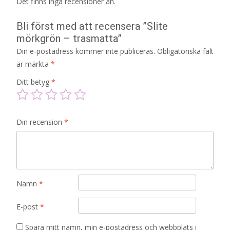
Det finns inga recensioner än.
Bli först med att recensera ”Slite
mörkgrön – trasmatta”
Din e-postadress kommer inte publiceras.
Obligatoriska fält
är märkta
*
Ditt betyg
*
Din recension
*
Namn
*
E-post
*
Spara mitt namn, min e-postadress och webbplats i