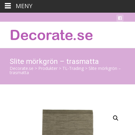
MENY
Slite mörkgrön – trasmatta
Decorate.se
>
Produkter
>
TL-Trading
>
Slite mörkgrön –
trasmatta