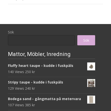
Sök
Sök
Mattor, Möbler, Inredning
Fluffy heart taupe - kudde i fuskpäls
140 Views
250
kr
Stripy taupe - kudde i fuskpäls
129 Views
240
kr
Bodega sand - gångmatta på metervara
107 Views
385
kr