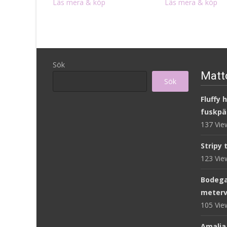
Läs mera & köp
Läs mera & köp
Sök
Matto
Sök
Fluffy 
fuskpä
137 Vi
Stripy 
123 Vi
Bodega
meterv
105 Vi
Amalia