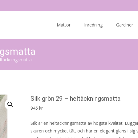
Skip
to
Mattor
Inredning
Gardiner
content
ingsmatta
eltäckningsmatta
Silk grön 29 – heltäckningsmatta
945
kr
Silk är en heltäckningsmatta av högsta kvalitet. Lugge
skuren och mycket tät, och har en elegant glans i sig v