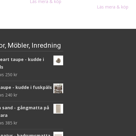
Läs mera & köp
Läs mera & köp
r, Möbler, Inredning
heart taupe - kudde i
ls
ews
250
kr
taupe - kudde i fuskpäls
ews
240
kr
 sand - gångmatta på
ara
ews
385
kr
 natur - badrumsmatta