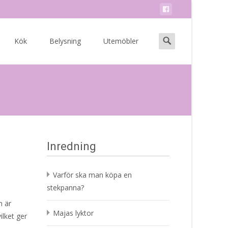
Search
Kök
Belysning
Utemöbler
for:
Inredning
Varför ska man köpa en
stekpanna?
n är
Majas lyktor
ilket ger