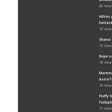
86 Vie
Hilton 
heltäc
79 Vie
Shansi 
79 Vie
Rope n
78 Vie
Mammut
AstroT
76 Vie
Fluffy 
fuskpä
75 Vie