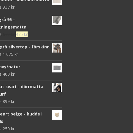
ws
937
kr
grå 95 -
kningsmatta
Det
Det
ws
679
kr
475
kr
ursprungliga
nuvarande
grå silvertop - fårskinn
priset
priset
ws
1 075
kr
var:
är:
679 kr.
475 kr.
avy/natur
ws
400
kr
 svart - dörrmatta
urf
ws
899
kr
heart beige - kudde i
ls
ws
250
kr