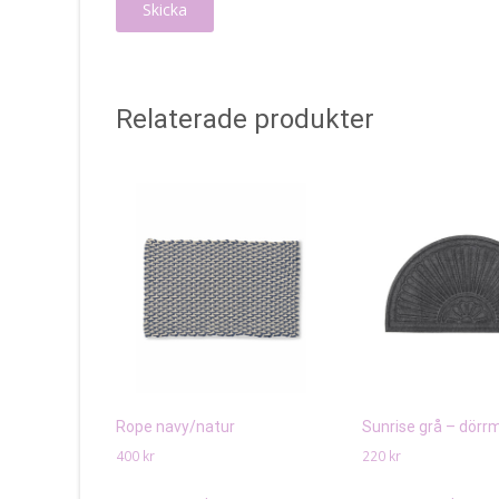
Relaterade produkter
Rope navy/natur
Sunrise grå – dörr
400
kr
220
kr