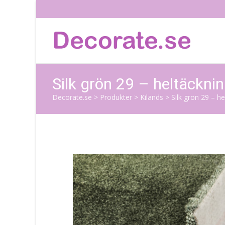
Silk grön 29 – heltäckn
Decorate.se
>
Produkter
>
Kilands
>
Silk grön 29 – h