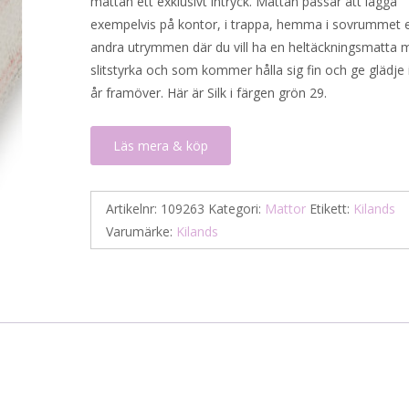
mattan ett exklusivt intryck. Mattan passar att lägga
exempelvis på kontor, i trappa, hemma i sovrummet el
andra utrymmen där du vill ha en heltäckningsmatta
slitstyrka och som kommer hålla sig fin och ge glädje
år framöver. Här är Silk i färgen grön 29.
Läs mera & köp
Artikelnr:
109263
Kategori:
Mattor
Etikett:
Kilands
Varumärke:
Kilands