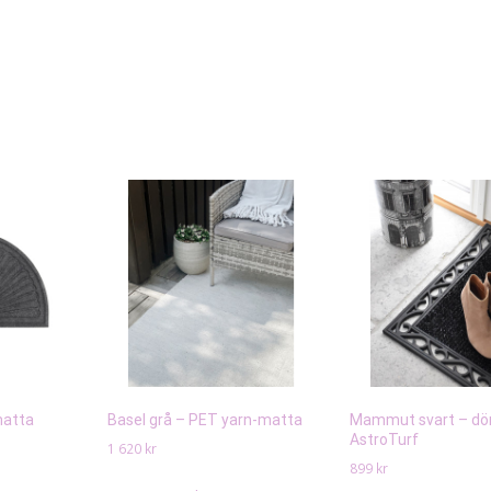
matta
Basel grå – PET yarn-matta
Mammut svart – dö
AstroTurf
1 620
kr
899
kr