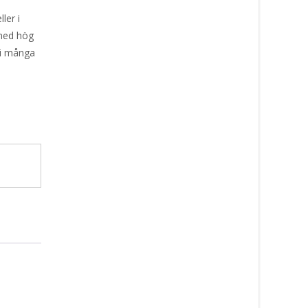
ler i
 med hög
 i många