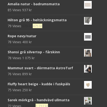
Amalia natur - badrumsmatta
85 Views
937
kr
Hilton grå 95 - heltäckningsmatta
Det
Det
79 Views
679
kr
475
kr
ursprungliga
nuvarande
Rope navy/natur
priset
priset
78 Views
400
kr
var:
är:
679 kr.
475 kr.
Shansi grå silvertop - fårskinn
78 Views
1 075
kr
Mammut svart - dörrmatta AstroTurf
76 Views
899
kr
Fluffy heart beige - kudde i fuskpäls
75 Views
250
kr
Sarek mörkgrå - handvävd ullmatta
Det
Det
72 Views
5 790
kr
1 737
kr