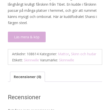
långhårigt krulligt fårskinn från Tibet. En kudde i fårskinn
var:
är:
passar på många platser i hemmet, och gör att rummet
655 kr.
328 kr.
känns mysigt och ombonat. Här är kuddfodralet Shansi i
färgen steel.
Läs mera & köp
Artikelnr:
108614
Kategorier:
Mattor
,
Skinn och hudar
Etikett:
Skinnwille
Varumärke:
Skinnwille
Recensioner (0)
Recensioner