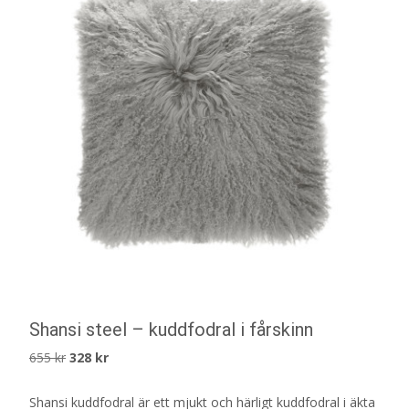
Shansi steel – kuddfodral i fårskinn
Det
Det
655
kr
328
kr
ursprungliga
nuvarande
Shansi kuddfodral är ett mjukt och härligt kuddfodral i äkta
priset
priset