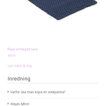
Rope enfärgad navy
400
kr
Läs mera & köp
Inredning
Varför ska man köpa en stekpanna?
Majas lyktor