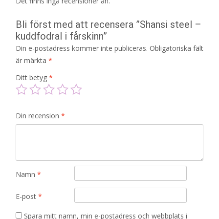
Det finns inga recensioner än.
Bli först med att recensera ”Shansi steel –
kuddfodral i fårskinn”
Din e-postadress kommer inte publiceras.
Obligatoriska fält
är märkta
*
Ditt betyg
*
Din recension
*
Namn
*
E-post
*
Spara mitt namn, min e-postadress och webbplats i