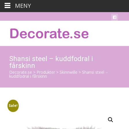
MENY
Shansi steel – kuddfodral i
fårskinn
Decorate.se
>
Produkter
>
Skinnwille
>
Shansi steel –
kuddfodral i fårskinn
Sale!