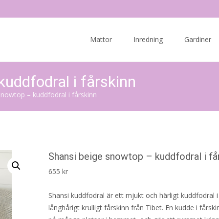
Skip
to
Mattor
Inredning
Gardiner
content
uddfodral i fårskinn
snowtop – kuddfodral i fårskinn
Shansi beige snowtop – kuddfodral i få
655
kr
Shansi kuddfodral är ett mjukt och härligt kuddfodral i
långhårigt krulligt fårskinn från Tibet. En kudde i fårsk