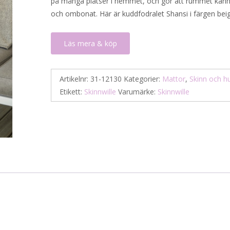
på många platser i hemmet, och gör att rummet känn
och ombonat. Här är kuddfodralet Shansi i färgen beig
Läs mera & köp
Artikelnr:
31-12130
Kategorier:
Mattor
,
Skinn och h
Etikett:
Skinnwille
Varumärke:
Skinnwille