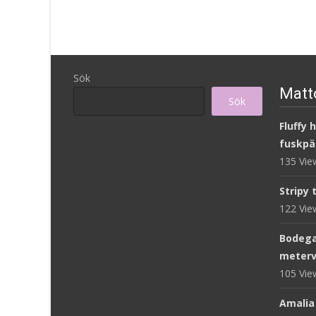
var:
är:
920 kr.
276 kr.
Sök
Matto
Sök
Fluffy 
fuskpä
135 Vi
Stripy 
122 Vi
Bodega
meterv
105 Vi
Amalia