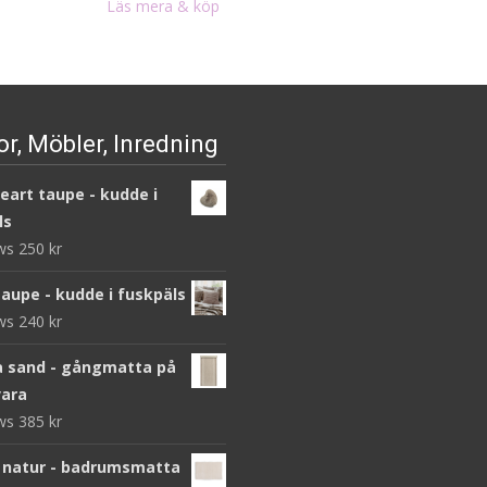
priset
priset
Läs mera & köp
var:
är:
1
695 kr.
390 kr.
r, Möbler, Inredning
heart taupe - kudde i
ls
ews
250
kr
taupe - kudde i fuskpäls
ews
240
kr
 sand - gångmatta på
ara
ews
385
kr
 natur - badrumsmatta