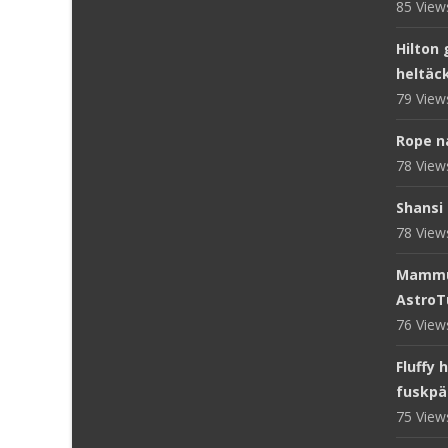
85 Vie
Hilton 
heltäc
79 Vie
Rope n
78 Vie
Shansi 
78 Vie
Mammut
AstroT
76 Vie
Fluffy 
fuskpä
75 Vie