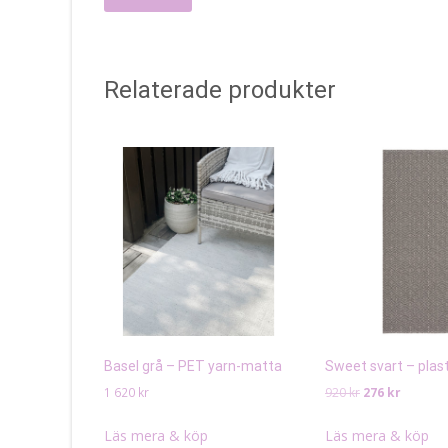
Relaterade produkter
Basel grå – PET yarn-matta
Sweet svart – pla
Det
Det
1 620
kr
920
kr
276
kr
ursprungliga
nuvaran
priset
priset
Läs mera & köp
Läs mera & köp