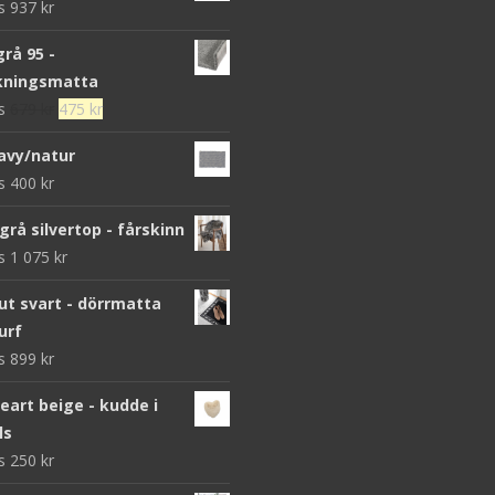
ws
937
kr
grå 95 -
kningsmatta
Det
Det
ws
679
kr
475
kr
ursprungliga
nuvarande
avy/natur
priset
priset
ws
400
kr
var:
är:
679 kr.
475 kr.
grå silvertop - fårskinn
ws
1 075
kr
 svart - dörrmatta
urf
ws
899
kr
heart beige - kudde i
ls
ws
250
kr