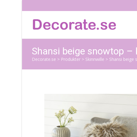
Shansi beige snowtop – k
Decorate.se
>
Produkter
>
Skinnwille
>
Shansi beige 