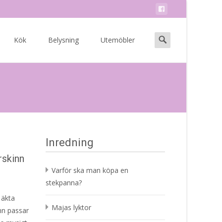
Search
Kök
Belysning
Utemöbler
for:
Inredning
rskinn
Varför ska man köpa en
stekpanna?
 äkta
Majas lyktor
inn passar