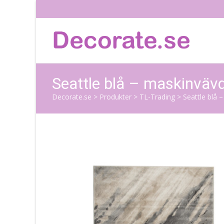
Seattle blå – maskinväv
Decorate.se
>
Produkter
>
TL-Trading
>
Seattle blå 