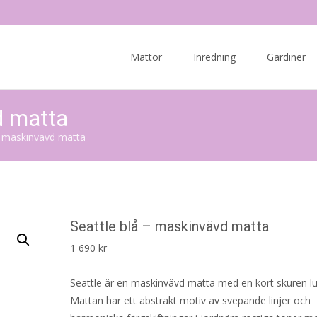
Skip
to
Mattor
Inredning
Gardiner
content
d matta
– maskinvävd matta
Seattle blå – maskinvävd matta
1 690
kr
Seattle är en maskinvävd matta med en kort skuren lu
Mattan har ett abstrakt motiv av svepande linjer och