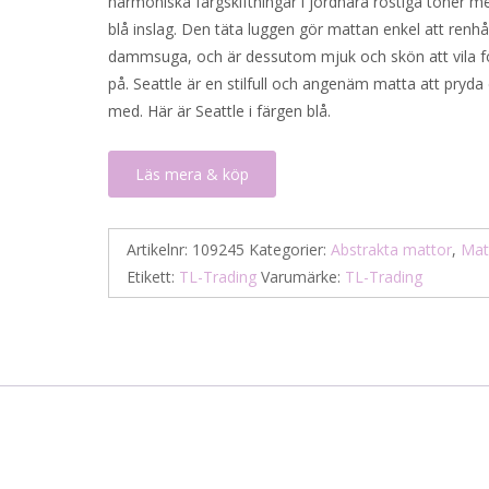
harmoniska färgskiftningar i jordnära rostiga toner m
blå inslag. Den täta luggen gör mattan enkel att renhå
dammsuga, och är dessutom mjuk och skön att vila f
på. Seattle är en stilfull och angenäm matta att pryda
med. Här är Seattle i färgen blå.
Läs mera & köp
Artikelnr:
109245
Kategorier:
Abstrakta mattor
,
Mat
Etikett:
TL-Trading
Varumärke:
TL-Trading