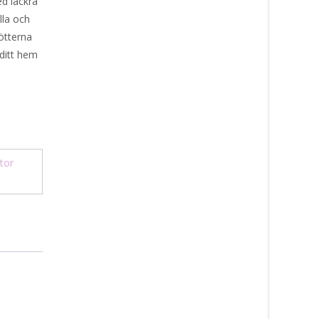
ed läckra
lla och
ötterna
 ditt hem
tor