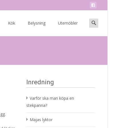
Search
Kök
Belysning
Utemöbler
for:
Inredning
Varför ska man köpa en
stekpanna?
gg.
Majas lyktor