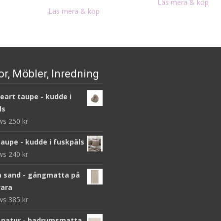
Läs mera & köp
priset
priset
Läs mera & köp
var:
är:
498 kr.
249 kr.
r, Möbler, Inredning
heart taupe - kudde i
ls
ews
250
kr
taupe - kudde i fuskpäls
ews
240
kr
 sand - gångmatta på
ara
ews
385
kr
 natur - badrumsmatta