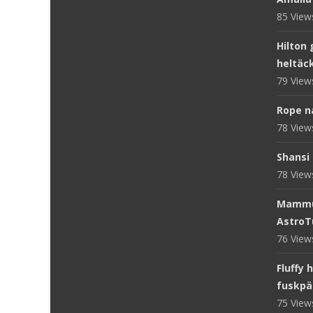
85 Vie
Hilton 
heltäc
79 Vie
Rope n
78 Vie
Shansi 
78 Vie
Mammut
AstroT
76 Vie
Fluffy 
fuskpä
75 Vie