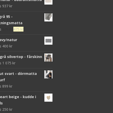
ws
937
kr
grå 95 -
kningsmatta
Det
Det
ws
679
kr
475
kr
ursprungliga
nuvarande
avy/natur
priset
priset
ws
400
kr
var:
är:
679 kr.
475 kr.
grå silvertop - fårskinn
ws
1 075
kr
 svart - dörrmatta
urf
ws
899
kr
heart beige - kudde i
ls
ws
250
kr