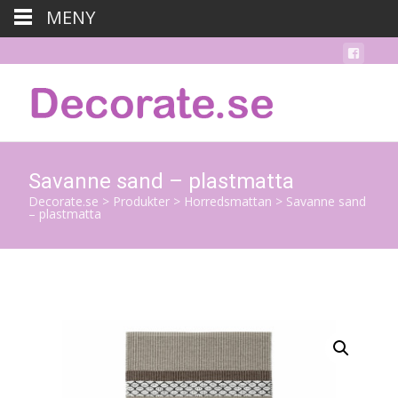
MENY
Savanne sand – plastmatta
Decorate.se
>
Produkter
>
Horredsmattan
>
Savanne sand
– plastmatta