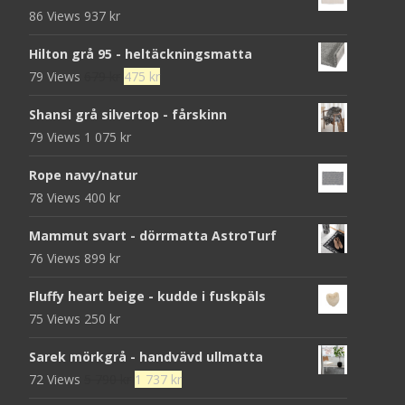
86 Views
937
kr
Hilton grå 95 - heltäckningsmatta
Det
Det
79 Views
679
kr
475
kr
ursprungliga
nuvarande
Shansi grå silvertop - fårskinn
priset
priset
79 Views
1 075
kr
var:
är:
679 kr.
475 kr.
Rope navy/natur
78 Views
400
kr
Mammut svart - dörrmatta AstroTurf
76 Views
899
kr
Fluffy heart beige - kudde i fuskpäls
75 Views
250
kr
Sarek mörkgrå - handvävd ullmatta
Det
Det
72 Views
5 790
kr
1 737
kr
ursprungliga
nuvarande