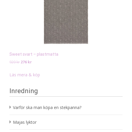
Sweet svart – plastmatta
Det
Det
920
kr
276
kr
ursprungliga
nuvarande
priset
priset
Läs mera & köp
var:
är:
920 kr.
276 kr.
Inredning
Varför ska man köpa en stekpanna?
Majas lyktor