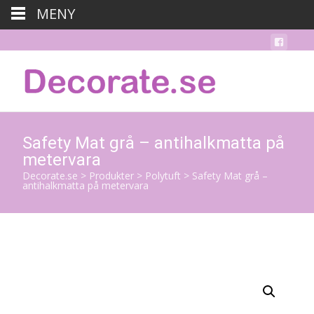
MENY
Safety Mat grå – antihalkmatta på
metervara
Decorate.se
>
Produkter
>
Polytuft
>
Safety Mat grå –
antihalkmatta på metervara