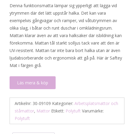
Denna funktionsmatta lämpar sig ypperligt att lägga vid
ytrymmen där det lätt uppstår halka. Det kan vara
exempelvis gångvägar och ramper, vid våtutrymmen av
olika slag, i båtar och runt duschar i omklädningsrum.
Mattan klarar även av att vara halksäker där isbildning kan
förekomma. Mattan tål starkt solljus tack vare att den är
UV-resistent. Mattan tar inte bara bort halka utan är även
ljudabsorberande och ergonomisk att gå på. Här är Saftey
Mat i färgen grå.
Läs mera & köp
Artikelnr:
30-09109
Kategorier:
Arbetsplatsmattor och
ståmattor
,
Mattor
Etikett:
Polytuft
Varumärke:
Polytuft