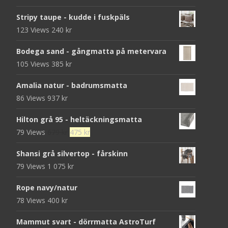
Stripy taupe - kudde i fuskpäls
123 Views
240
kr
Bodega sand - gångmatta på metervara
105 Views
385
kr
Amalia natur - badrumsmatta
86 Views
937
kr
Hilton grå 95 - heltäckningsmatta
Det
Det
79 Views
679
kr
475
kr
ursprungliga
nuvarande
Shansi grå silvertop - fårskinn
priset
priset
79 Views
1 075
kr
var:
är:
679 kr.
475 kr.
Rope navy/natur
78 Views
400
kr
Mammut svart - dörrmatta AstroTurf