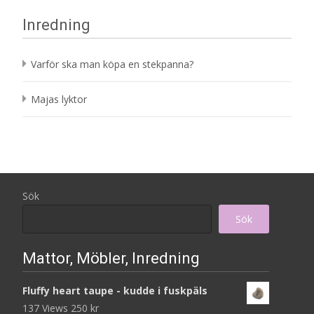
5
1
Inredning
790 kr.
737 kr.
Varför ska man köpa en stekpanna?
Majas lyktor
Sök
Sök
Mattor, Möbler, Inredning
Fluffy heart taupe - kudde i fuskpäls
137 Views
250
kr