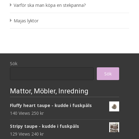
Varför ska man köpa en stekpanna?
Majas lyktor
Sök
Sök
Mattor, Möbler, Inredning
Fluffy heart taupe - kudde i fuskpäls
140 Views
250
kr
Stripy taupe - kudde i fuskpäls
129 Views
240
kr