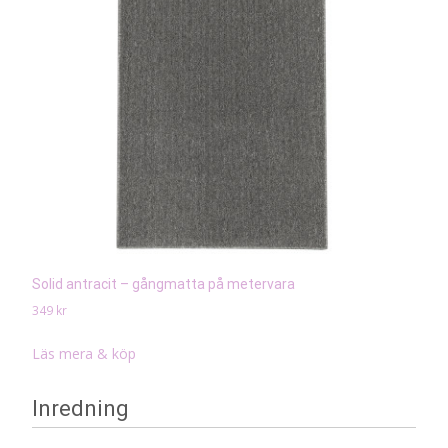
Solid antracit – gångmatta på metervara
349
kr
Läs mera & köp
Inredning