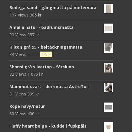
Bodega sand - gångmatta på metervara
107 Views
385
kr
Amalia natur - badrumsmatta
90 Views
937
kr
Hilton grå 95 - heltäckningsmatta
Det
Det
84 Views
679
kr
475
kr
ursprungliga
nuvarande
Shansi grå silvertop - fårskinn
priset
priset
82 Views
1 075
kr
var:
är:
679 kr.
475 kr.
Mammut svart - dörrmatta AstroTurf
81 Views
899
kr
Rope navy/natur
80 Views
400
kr
Fluffy heart beige - kudde i fuskpäls