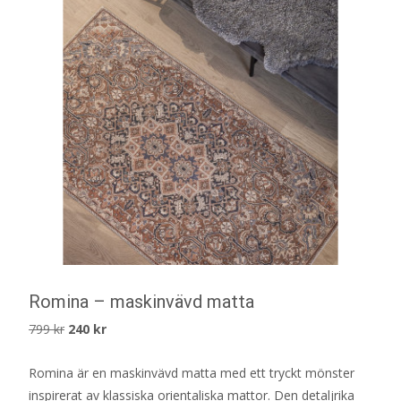
Romina – maskinvävd matta
Det
Det
799
kr
240
kr
ursprungliga
nuvarande
Romina är en maskinvävd matta med ett tryckt mönster
priset
priset
inspirerat av klassiska orientaliska mattor. Den detaljrika
var:
är: