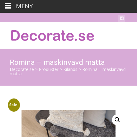
MENY
Romina – maskinvävd matta
Decorate.se
>
Produkter
>
Kilands
>
Romina – maskinvävd
matta
Sale!