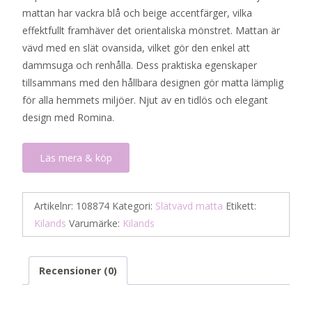
mattan har vackra blå och beige accentfärger, vilka
799 kr.
240 kr.
effektfullt framhäver det orientaliska mönstret. Mattan är
vävd med en slät ovansida, vilket gör den enkel att
dammsuga och renhålla. Dess praktiska egenskaper
tillsammans med den hållbara designen gör matta lämplig
för alla hemmets miljöer. Njut av en tidlös och elegant
design med Romina.
Läs mera & köp
Artikelnr:
108874
Kategori:
Slätvävd matta
Etikett:
Kilands
Varumärke:
Kilands
Recensioner (0)