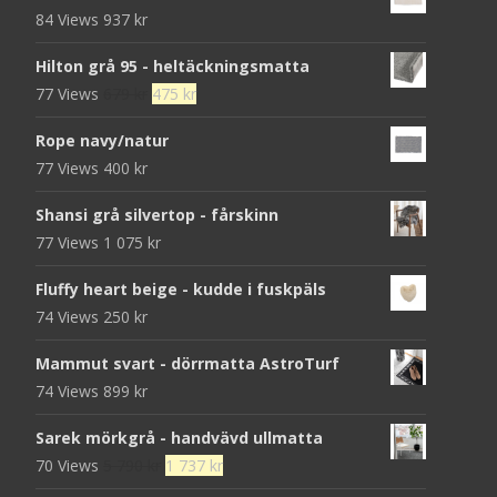
84 Views
937
kr
Hilton grå 95 - heltäckningsmatta
Det
Det
77 Views
679
kr
475
kr
ursprungliga
nuvarande
Rope navy/natur
priset
priset
77 Views
400
kr
var:
är:
679 kr.
475 kr.
Shansi grå silvertop - fårskinn
77 Views
1 075
kr
Fluffy heart beige - kudde i fuskpäls
74 Views
250
kr
Mammut svart - dörrmatta AstroTurf
74 Views
899
kr
Sarek mörkgrå - handvävd ullmatta
Det
Det
70 Views
5 790
kr
1 737
kr
ursprungliga
nuvarande