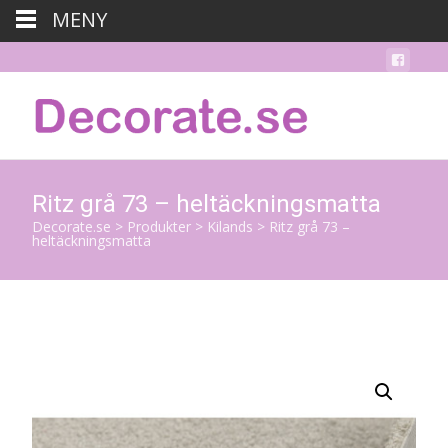
MENY
Ritz grå 73 – heltäckningsmatta
Decorate.se
>
Produkter
>
Kilands
>
Ritz grå 73 –
heltäckningsmatta