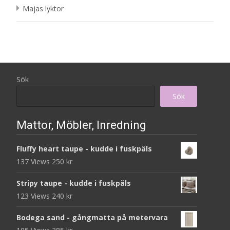
Majas lyktor
Sök
Sök
Mattor, Möbler, Inredning
Fluffy heart taupe - kudde i fuskpäls
137 Views
250
kr
Stripy taupe - kudde i fuskpäls
123 Views
240
kr
Bodega sand - gångmatta på metervara