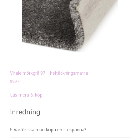
Vitale mörkgrå 97 – heltäckningsmatta
899
kr
Läs mera & köp
Inredning
Varför ska man köpa en stekpanna?