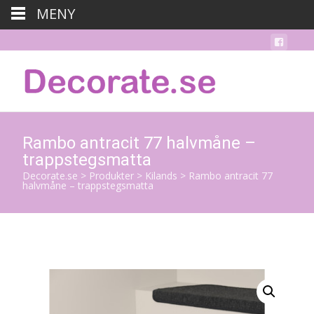
MENY
Rambo antracit 77 halvmåne –
trappstegsmatta
Decorate.se
>
Produkter
>
Kilands
>
Rambo antracit 77
halvmåne – trappstegsmatta