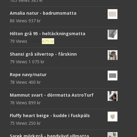
105 Views
385
kr
Amalia natur - badrumsmatta
86 Views
937
kr
Hilton grå 95 - heltäckningsmatta
Det
Det
79 Views
679
kr
475
kr
ursprungliga
nuvarande
Shansi grå silvertop - fårskinn
priset
priset
79 Views
1 075
kr
var:
är:
679 kr.
475 kr.
Rope navy/natur
78 Views
400
kr
Mammut svart - dörrmatta AstroTurf
76 Views
899
kr
Fluffy heart beige - kudde i fuskpäls
75 Views
250
kr
Sarek mörkgrå - handvävd ullmatta