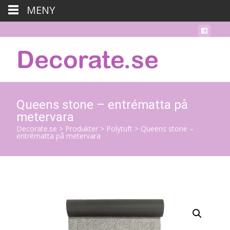
MENY
Queens stone – entrématta på
metervara
Decorate.se
>
Produkter
>
Polytuft
>
Queens stone –
entrématta på metervara