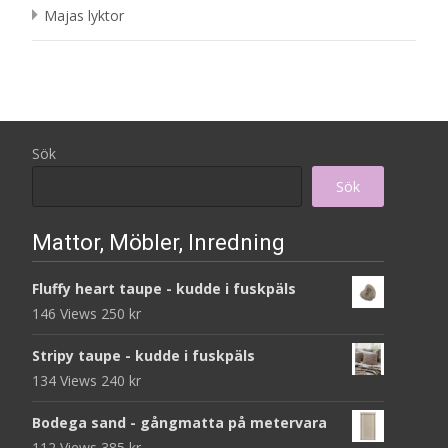
Majas lyktor
Sök
Sök
Mattor, Möbler, Inredning
Fluffy heart taupe - kudde i fuskpäls
146 Views
250
kr
Stripy taupe - kudde i fuskpäls
134 Views
240
kr
Bodega sand - gångmatta på metervara
112 Views
385
kr