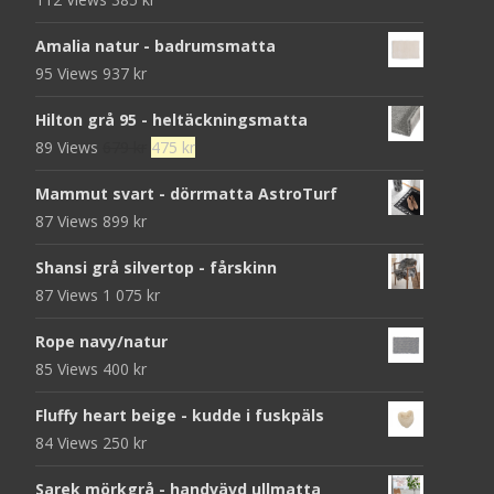
Amalia natur - badrumsmatta
95 Views
937
kr
Hilton grå 95 - heltäckningsmatta
Det
Det
89 Views
679
kr
475
kr
ursprungliga
nuvarande
Mammut svart - dörrmatta AstroTurf
priset
priset
87 Views
899
kr
var:
är:
679 kr.
475 kr.
Shansi grå silvertop - fårskinn
87 Views
1 075
kr
Rope navy/natur
85 Views
400
kr
Fluffy heart beige - kudde i fuskpäls
84 Views
250
kr
Sarek mörkgrå - handvävd ullmatta