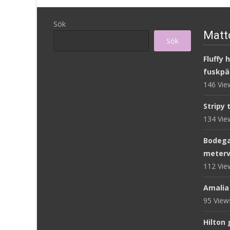
Sök
Matto
Sök
Fluffy 
fuskpä
146 Vi
Stripy 
134 Vi
Bodega
meterv
112 Vi
Amalia
95 Vie
Hilton 