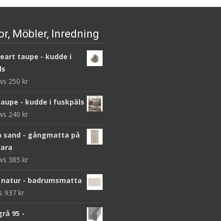
r, Möbler, Inredning
heart taupe - kudde i
ls
ews
250
kr
taupe - kudde i fuskpäls
ews
240
kr
 sand - gångmatta på
ara
ews
385
kr
 natur - badrumsmatta
ws
937
kr
grå 95 -