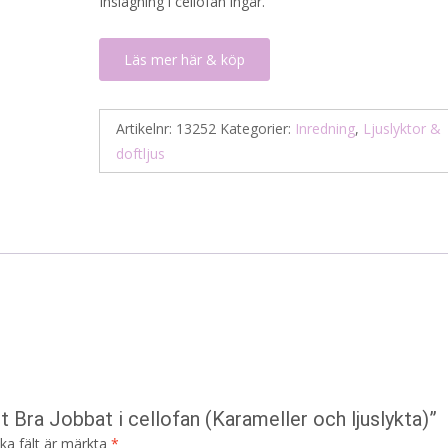
Inslagning i cellofan ingår.
Läs mer här & köp
Artikelnr:
13252
Kategorier:
Inredning
,
Ljuslyktor &
doftljus
 Bra Jobbat i cellofan (Karameller och ljuslykta)”
ska fält är märkta
*