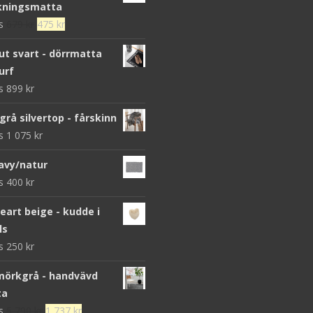
kningsmatta
Det
Det
ws
679
kr
475
kr
ursprungliga
nuvarande
 svart - dörrmatta
priset
priset
urf
var:
är:
ws
899
kr
679 kr.
475 kr.
grå silvertop - fårskinn
ws
1 075
kr
avy/natur
ws
400
kr
heart beige - kudde i
ls
ws
250
kr
mörkgrå - handvävd
ta
Det
Det
ws
5 790
kr
1 737
kr