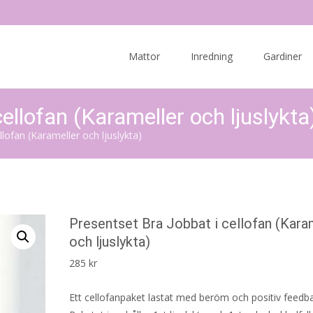
Skip
to
Mattor
Inredning
Gardiner
content
ellofan (Karameller och ljuslykta
llofan (Karameller och ljuslykta)
Presentset Bra Jobbat i cellofan (Kara
och ljuslykta)
285
kr
Ett cellofanpaket lastat med beröm och positiv feedb