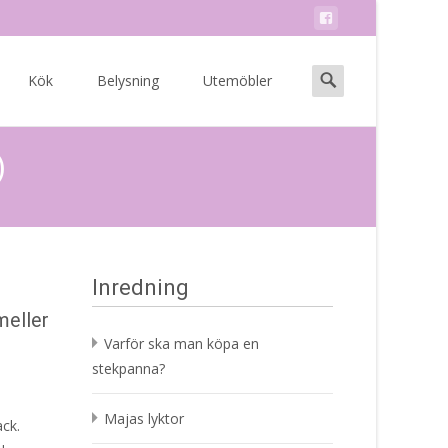
Search
Kök
Belysning
Utemöbler
for:
)
Inredning
meller
Varför ska man köpa en
stekpanna?
Majas lyktor
ack.