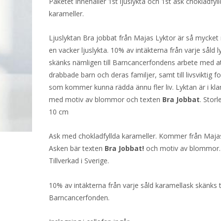
Paketet innehåller 1st ljuslykta och 1st ask chokladfyl
karameller.
Ljuslyktan Bra jobbat från Majas Lyktor är så mycket
en vacker ljuslykta. 10% av intäkterna från varje såld l
skänks nämligen till Barncancerfondens arbete med at
drabbade barn och deras familjer, samt till livsviktig f
som kommer kunna rädda ännu fler liv. Lyktan är i kla
med motiv av blommor och texten
Bra Jobbat
. Storl
10 cm
Ask med chokladfyllda karameller. Kommer från Majas
Asken bär texten
Bra Jobbat!
och motiv av blommor.
Tillverkad i Sverige.
10% av intäkterna från varje såld karamellask skänks ti
Barncancerfonden.