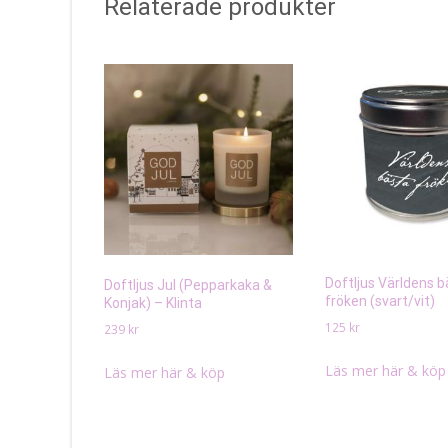
Relaterade produkter
Doftljus Världens 
Doftljus Jul (Pepparkaka &
fröken (svart/vit)
Konjak) – Klinta
125
kr
239
kr
Läs mer här & köp
Läs mer här & köp