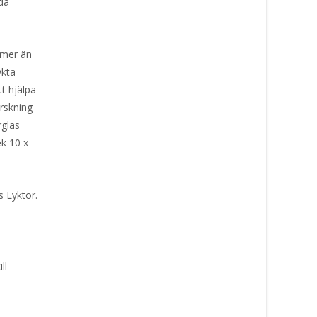
lda
 mer än
ykta
t hjälpa
orskning
rglas
ek 10 x
 Lyktor.
ll