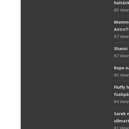
heltäc
89 Vie
Mammut
AstroT
87 Vie
Shansi 
87 Vie
Rope n
85 Vie
Fluffy 
fuskpä
84 Vie
Sarek 
ullmat
82 Vie