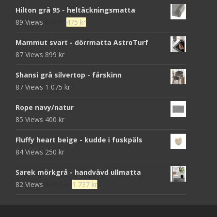
Hilton grå 95 - heltäckningsmatta
Det
Det
89 Views
679
kr
475
kr
ursprungliga
nuvarande
Mammut svart - dörrmatta AstroTurf
priset
priset
87 Views
899
kr
var:
är:
679 kr.
475 kr.
Shansi grå silvertop - fårskinn
87 Views
1 075
kr
Rope navy/natur
85 Views
400
kr
Fluffy heart beige - kudde i fuskpäls
84 Views
250
kr
Sarek mörkgrå - handvävd ullmatta
Det
Det
82 Views
5 790
kr
1 737
kr
ursprungliga
nuvarande
priset
priset