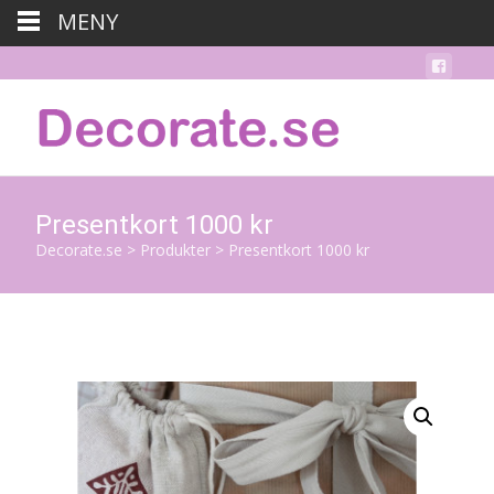
MENY
Presentkort 1000 kr
Decorate.se
>
Produkter
>
Presentkort 1000 kr