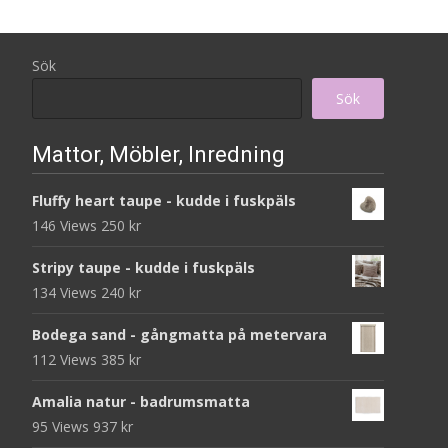
Sök
Sök
Mattor, Möbler, Inredning
Fluffy heart taupe - kudde i fuskpäls
146 Views
250
kr
Stripy taupe - kudde i fuskpäls
134 Views
240
kr
Bodega sand - gångmatta på metervara
112 Views
385
kr
Amalia natur - badrumsmatta
95 Views
937
kr