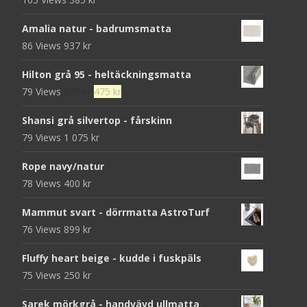
Amalia natur - badrumsmatta
86 Views
937
kr
Hilton grå 95 - heltäckningsmatta
Det
Det
79 Views
679
kr
475
kr
ursprungliga
nuvarande
Shansi grå silvertop - fårskinn
priset
priset
79 Views
1 075
kr
var:
är:
679 kr.
475 kr.
Rope navy/natur
78 Views
400
kr
Mammut svart - dörrmatta AstroTurf
76 Views
899
kr
Fluffy heart beige - kudde i fuskpäls
75 Views
250
kr
Sarek mörkgrå - handvävd ullmatta