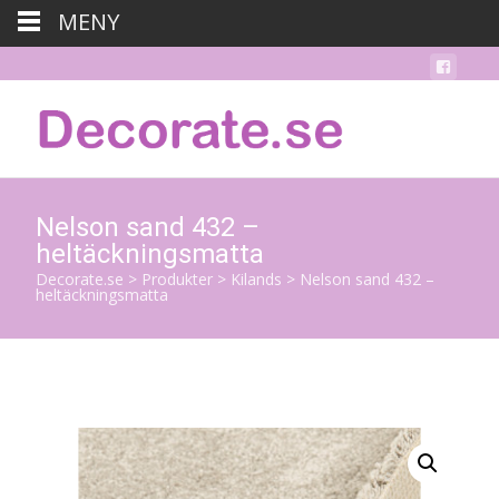
MENY
Nelson sand 432 –
heltäckningsmatta
Decorate.se
>
Produkter
>
Kilands
>
Nelson sand 432 –
heltäckningsmatta