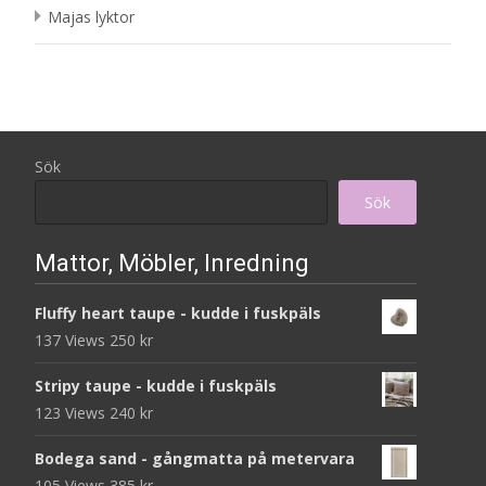
Majas lyktor
Sök
Sök
Mattor, Möbler, Inredning
Fluffy heart taupe - kudde i fuskpäls
137 Views
250
kr
Stripy taupe - kudde i fuskpäls
123 Views
240
kr
Bodega sand - gångmatta på metervara
105 Views
385
kr