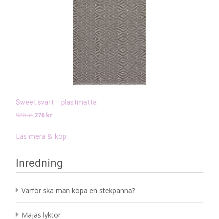
Sweet svart – plastmatta
Det
Det
920
kr
276
kr
ursprungliga
nuvarande
priset
priset
Läs mera & köp
var:
är:
920 kr.
276 kr.
Inredning
Varför ska man köpa en stekpanna?
Majas lyktor