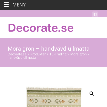
MENY
Mora grön – handvävd ullmatta
Decorate.se
>
Produkter
>
TL-Trading
>
Mora grön –
handvävd ullmatta