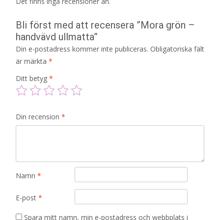
Det finns inga recensioner än.
Bli först med att recensera ”Mora grön –
handvävd ullmatta”
Din e-postadress kommer inte publiceras.
Obligatoriska fält
är märkta
*
Ditt betyg
*
Din recension
*
Namn
*
E-post
*
Spara mitt namn, min e-postadress och webbplats i