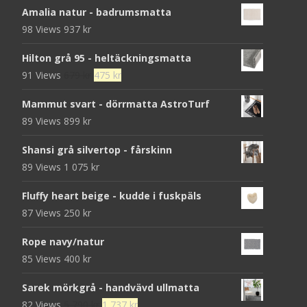
Amalia natur - badrumsmatta
98 Views
937
kr
Hilton grå 95 - heltäckningsmatta
Det
Det
91 Views
679
kr
475
kr
ursprungliga
nuvarande
Mammut svart - dörrmatta AstroTurf
priset
priset
89 Views
899
kr
var:
är:
679 kr.
475 kr.
Shansi grå silvertop - fårskinn
89 Views
1 075
kr
Fluffy heart beige - kudde i fuskpäls
87 Views
250
kr
Rope navy/natur
85 Views
400
kr
Sarek mörkgrå - handvävd ullmatta
Det
Det
82 Views
5 790
kr
1 737
kr