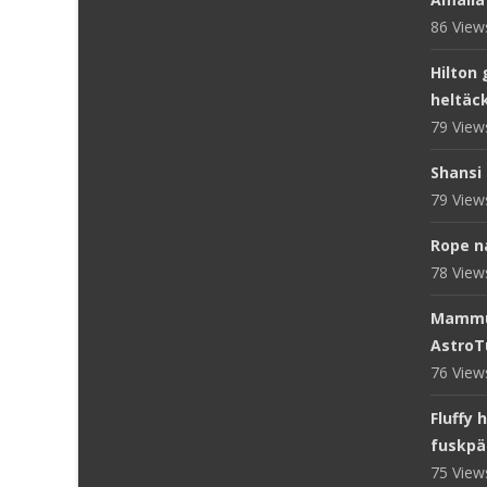
86 Vie
Hilton 
heltäc
79 Vie
Shansi 
79 Vie
Rope n
78 Vie
Mammut
AstroT
76 Vie
Fluffy 
fuskpä
75 Vie