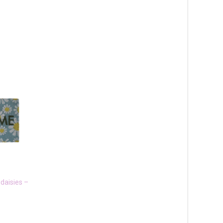
daisies –
Fingertip – dörrmatta
Gummisteg –
trappstegsmatta
99
kr
149
kr
Läs mera & köp