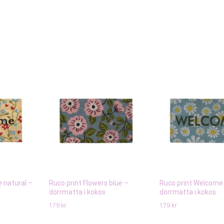
 natural –
Ruco print Flowers blue –
Ruco print Welcome 
dörrmatta i kokos
dörrmatta i kokos
179
kr
179
kr