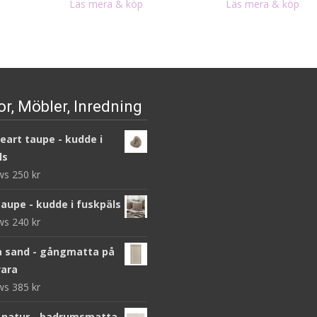
Läs mera & köp
Läs mera & köp
r, Möbler, Inredning
heart taupe - kudde i
ls
ews
250
kr
taupe - kudde i fuskpäls
ews
240
kr
 sand - gångmatta på
ara
ews
385
kr
 natur - badrumsmatta