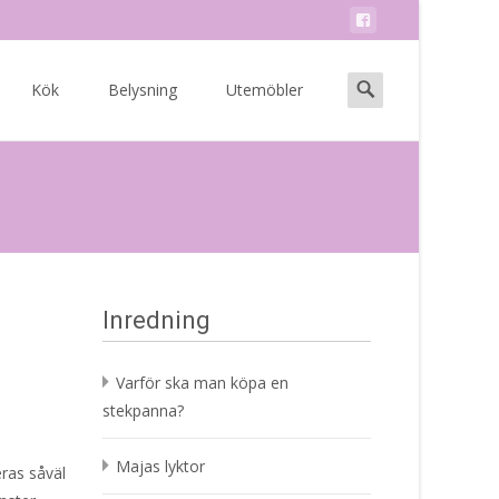
Search
Kök
Belysning
Utemöbler
for:
Inredning
Varför ska man köpa en
stekpanna?
Majas lyktor
eras såväl