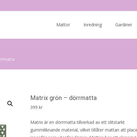
Skip
to
Mattor
Inredning
Gardiner
content
örrmatta
Matrix grön – dörrmatta
399
kr
Matrix är en dörrmatta tillverkad av ett slitstarkt
gummiliknande material, vilket tillåter mattan att plac