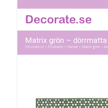
Matrix grön – dörrmatta
Decorate.se
>
Produkter
>
Hamat
>
Matrix grön – d