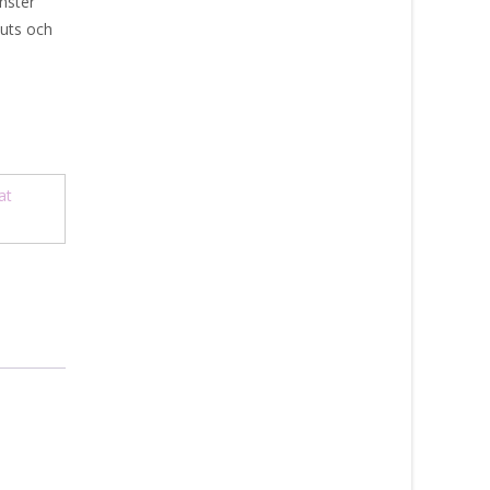
nster
muts och
at