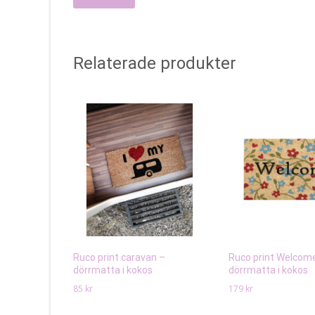
Relaterade produkter
Ruco print caravan –
Ruco print Welcome
dörrmatta i kokos
dörrmatta i kokos
85
kr
179
kr