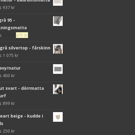
ws
937
kr
grå 95 -
kningsmatta
Det
Det
ws
679
kr
475
kr
ursprungliga
nuvarande
grå silvertop - fårskinn
priset
priset
ws
1 075
kr
var:
är:
679 kr.
475 kr.
avy/natur
ws
400
kr
 svart - dörrmatta
urf
ws
899
kr
heart beige - kudde i
ls
ws
250
kr