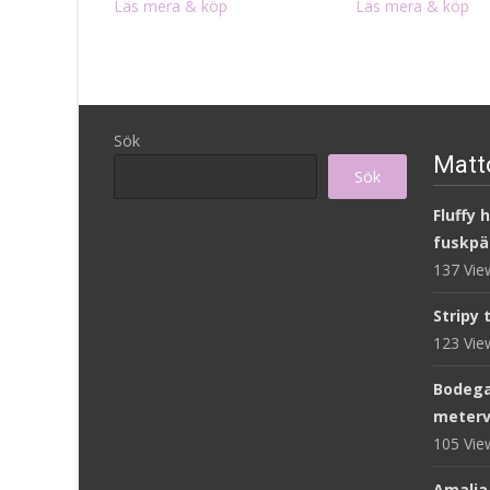
Läs mera & köp
Läs mera & köp
Sök
Matto
Sök
Fluffy 
fuskpä
137 Vi
Stripy 
123 Vi
Bodega
meterv
105 Vi
Amalia