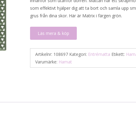
innanför som utanför dörren. Mattan har ett skrapmö
som effektivt hjälper dig att ta bort och samla upp s
grus från dina skor. Här är Matrix i färgen grön.
Läs mera & köp
Artikelnr:
108697
Kategori:
Entrématta
Etikett:
Ham
Varumärke:
Hamat