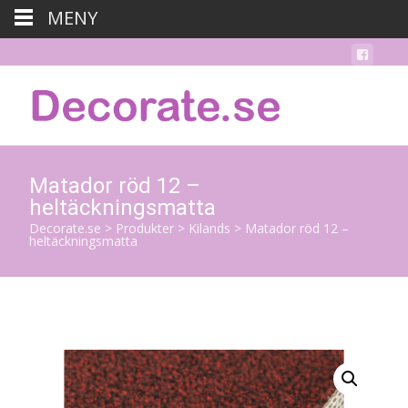
MENY
Matador röd 12 –
heltäckningsmatta
Decorate.se
>
Produkter
>
Kilands
>
Matador röd 12 –
heltäckningsmatta