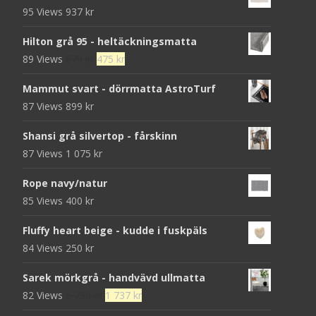
95 Views
937
kr
Hilton grå 95 - heltäckningsmatta
Det
Det
89 Views
679
kr
475
kr
ursprungliga
nuvarande
Mammut svart - dörrmatta AstroTurf
priset
priset
87 Views
899
kr
var:
är:
679 kr.
475 kr.
Shansi grå silvertop - fårskinn
87 Views
1 075
kr
Rope navy/natur
85 Views
400
kr
Fluffy heart beige - kudde i fuskpäls
84 Views
250
kr
Sarek mörkgrå - handvävd ullmatta
Det
Det
82 Views
5 790
kr
1 737
kr
ursprungliga
nuvarande