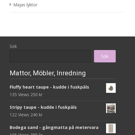
Majas lyktor
Sök
Sök
Mattor, Möbler, Inredning
Fluffy heart taupe - kudde i fuskpäls
135 Views
250
kr
Stripy taupe - kudde i fuskpäls
122 Views
240
kr
Bodega sand - gångmatta på metervara
105 Views
385
kr