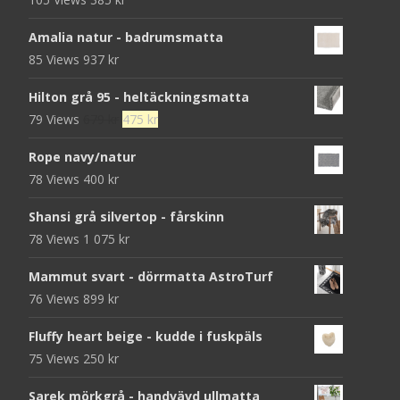
Amalia natur - badrumsmatta
85 Views
937
kr
Hilton grå 95 - heltäckningsmatta
Det
Det
79 Views
679
kr
475
kr
ursprungliga
nuvarande
Rope navy/natur
priset
priset
78 Views
400
kr
var:
är:
679 kr.
475 kr.
Shansi grå silvertop - fårskinn
78 Views
1 075
kr
Mammut svart - dörrmatta AstroTurf
76 Views
899
kr
Fluffy heart beige - kudde i fuskpäls
75 Views
250
kr
Sarek mörkgrå - handvävd ullmatta