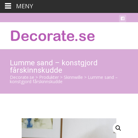
MENY
Lumme sand – konstgjord
fårskinnskudde
Decorate.se
>
Produkter
>
Skinnwille
>
Lumme sand –
konstgjord fårskinnskudde