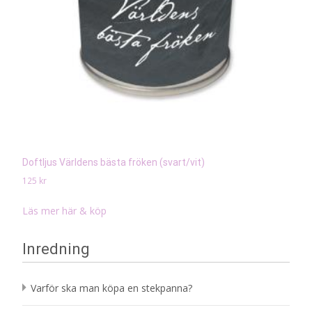
Doftljus Världens bästa fröken (svart/vit)
125
kr
Läs mer här & köp
Inredning
Varför ska man köpa en stekpanna?