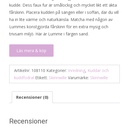
kudde. Dess faux fur är smålockig och mycket likt ett äkta
fårskinn. Placera kudden på sängen eller i soffan, där du vill
ha in lite värme och naturkänsla. Matcha med någon av
Lummes konstgjorda fårskinn för en extra mysig och
trivsam miljö. Här är Lumme i färgen sand.
Läs mera & köp
Artikelnr:
108110
Kategorier:
Inredning
,
Kuddar och
kuddfodral
Etikett:
Skinnwille
Varumärke:
Skinnwille
Recensioner (0)
Recensioner