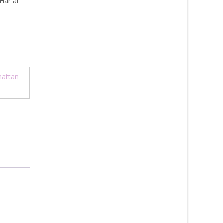
 Här är
attan