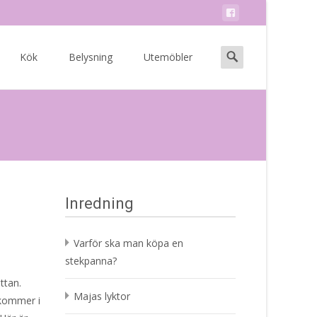
Search
Kök
Belysning
Utemöbler
for:
Inredning
Varför ska man köpa en
stekpanna?
ttan.
Majas lyktor
 kommer i