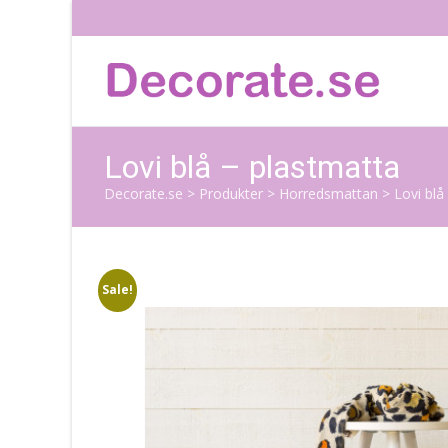
Lovi blå – plastmatta
Decorate.se
>
Produkter
>
Horredsmattan
>
Lovi blå
Sale!