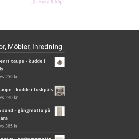
priset
priset
Läs mera & köp
var:
är:
744 kr.
521 kr.
r, Möbler, Inredning
heart taupe - kudde i
ls
ews
250
kr
taupe - kudde i fuskpäls
ews
240
kr
 sand - gångmatta på
ara
ews
385
kr
 natur - badrumsmatta