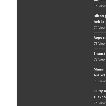
85 Vie
Hilton 
heltäc
79 Vie
Rope n
78 Vie
Shansi 
78 Vie
Mammut
AstroT
76 Vie
Fluffy 
fuskpä
75 Vie