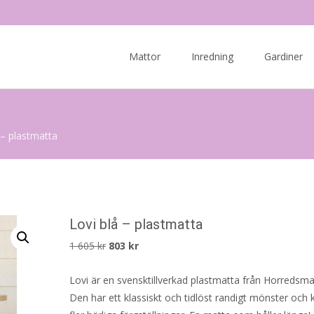
Skip
to
Mattor
Inredning
Gardiner
content
 – plastmatta
Lovi blå – plastmatta
Det
Det
1 605
kr
803
kr
ursprungliga
nuvarande
Lovi är en svensktillverkad plastmatta från Horredsma
priset
priset
Den har ett klassiskt och tidlöst randigt mönster och
var:
är: