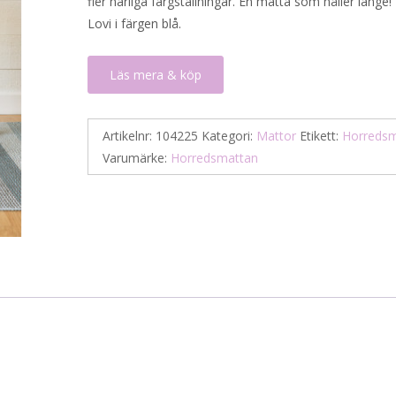
fler härliga färgställningar. En matta som håller länge!
1
803 kr.
Lovi i färgen blå.
605 kr.
Läs mera & köp
Artikelnr:
104225
Kategori:
Mattor
Etikett:
Horredsm
Varumärke:
Horredsmattan