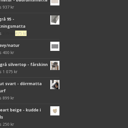
ws
937
kr
grå 95 -
kningsmatta
Det
Det
ws
679
kr
475
kr
ursprungliga
nuvarande
avy/natur
priset
priset
ws
400
kr
var:
är:
679 kr.
475 kr.
grå silvertop - fårskinn
ws
1 075
kr
 svart - dörrmatta
urf
ws
899
kr
heart beige - kudde i
ls
ws
250
kr