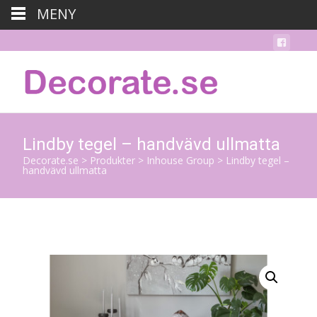
MENY
Lindby tegel – handvävd ullmatta
Decorate.se
>
Produkter
>
Inhouse Group
>
Lindby tegel –
handvävd ullmatta