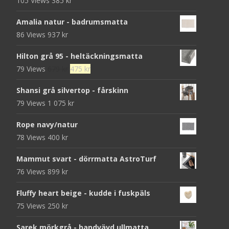
105 Views
385
kr
Amalia natur - badrumsmatta
86 Views
937
kr
Hilton grå 95 - heltäckningsmatta
Det
Det
79 Views
679
kr
475
kr
ursprungliga
nuvarande
Shansi grå silvertop - fårskinn
priset
priset
79 Views
1 075
kr
var:
är:
679 kr.
475 kr.
Rope navy/natur
78 Views
400
kr
Mammut svart - dörrmatta AstroTurf
76 Views
899
kr
Fluffy heart beige - kudde i fuskpäls
75 Views
250
kr
Sarek mörkgrå - handvävd ullmatta