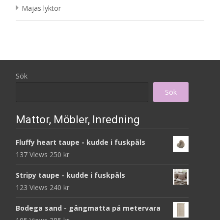
Majas lyktor
Sök
Sök
Mattor, Möbler, Inredning
Fluffy heart taupe - kudde i fuskpäls
137 Views
250
kr
Stripy taupe - kudde i fuskpäls
123 Views
240
kr
Bodega sand - gångmatta på metervara