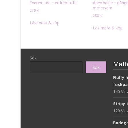
Everest röd – entrématta
Apex beige – gång
metervara
279
kr
280
kr
Läs mera & köp
Läs mera & köp
Sök
Matto
Sök
Fluffy 
fuskpä
140 Vi
Stripy 
129 Vi
Bodega