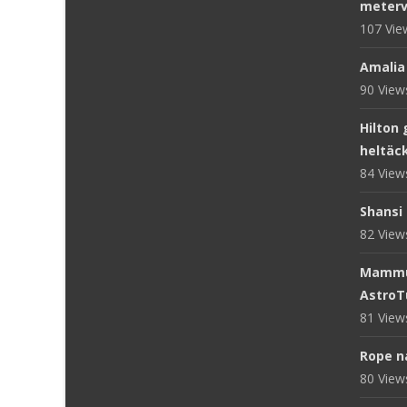
meterv
107 Vi
Amalia
90 Vie
Hilton 
heltäc
84 Vie
Shansi 
82 Vie
Mammut
AstroT
81 Vie
Rope n
80 Vie