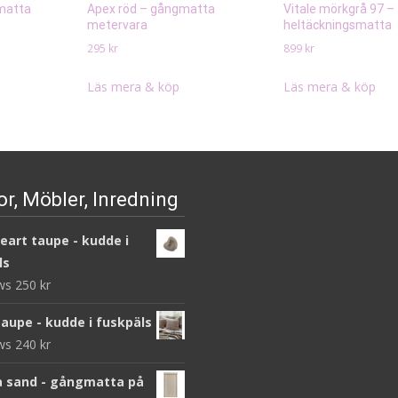
matta
Apex röd – gångmatta
Vitale mörkgrå 97 –
metervara
heltäckningsmatta
295
kr
899
kr
Läs mera & köp
Läs mera & köp
r, Möbler, Inredning
heart taupe - kudde i
ls
ews
250
kr
taupe - kudde i fuskpäls
ews
240
kr
 sand - gångmatta på