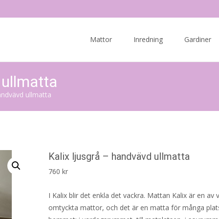
Skip
to
Mattor
Inredning
Gardiner
content
 ullmatta
handvävd ullmatta
Kalix ljusgrå – handvävd ullmatta
760
kr
I Kalix blir det enkla det vackra. Mattan Kalix är en av
omtyckta mattor, och det är en matta för många plats