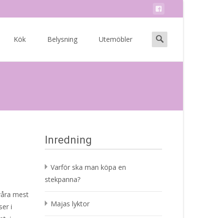
Search
Kök
Belysning
Utemöbler
for:
Inredning
Varför ska man köpa en
stekpanna?
 våra mest
Majas lyktor
er i