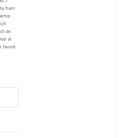
t, i
 ta fram
värme.
 och
och de
 Här är
r favorit