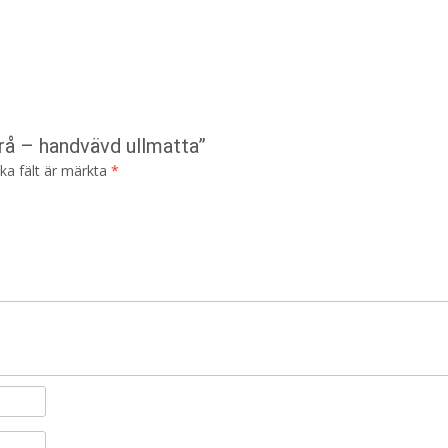
grå – handvävd ullmatta”
ska fält är märkta
*