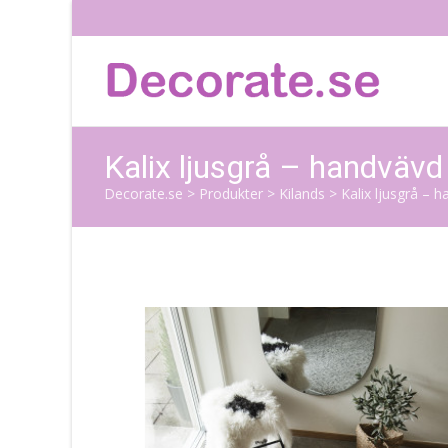
Kalix ljusgrå – handvävd
Decorate.se
>
Produkter
>
Kilands
>
Kalix ljusgrå – 