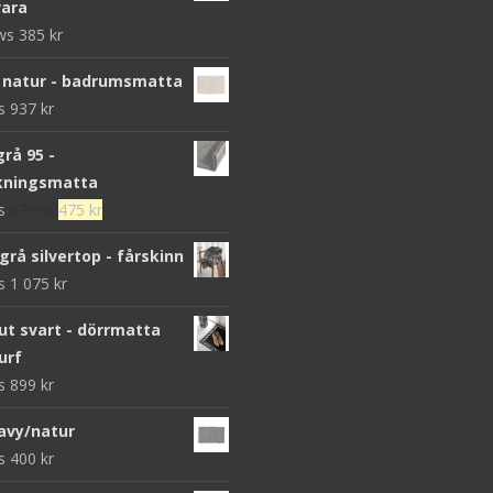
ara
ews
385
kr
 natur - badrumsmatta
ws
937
kr
grå 95 -
kningsmatta
Det
Det
ws
679
kr
475
kr
ursprungliga
nuvarande
grå silvertop - fårskinn
priset
priset
ws
1 075
kr
var:
är:
679 kr.
475 kr.
 svart - dörrmatta
urf
ws
899
kr
avy/natur
ws
400
kr