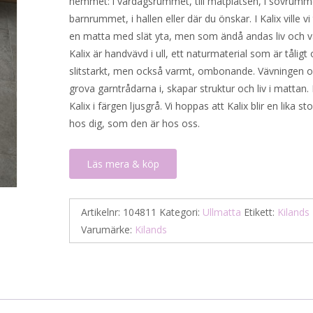
hemmet: i vardagsrummet, till matplatsen, i sovrumme
barnrummet, i hallen eller där du önskar. I Kalix ville vi
en matta med slät yta, men som ändå andas liv och 
Kalix är handvävd i ull, ett naturmaterial som är tåligt
slitstarkt, men också varmt, ombonande. Vävningen 
grova garntrådarna i, skapar struktur och liv i mattan.
Kalix i färgen ljusgrå. Vi hoppas att Kalix blir en lika sto
hos dig, som den är hos oss.
Läs mera & köp
Artikelnr:
104811
Kategori:
Ullmatta
Etikett:
Kilands
Varumärke:
Kilands