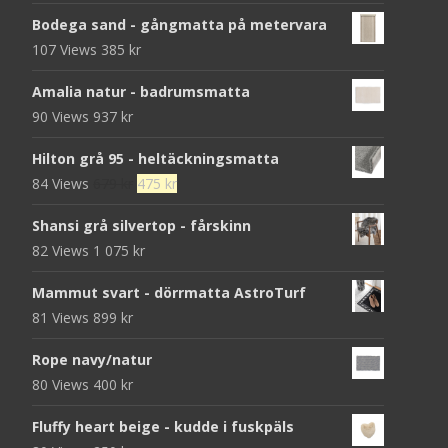
Bodega sand - gångmatta på metervara
107 Views
385
kr
Amalia natur - badrumsmatta
90 Views
937
kr
Hilton grå 95 - heltäckningsmatta
Det
Det
84 Views
679
kr
475
kr
ursprungliga
nuvarande
Shansi grå silvertop - fårskinn
priset
priset
82 Views
1 075
kr
var:
är:
679 kr.
475 kr.
Mammut svart - dörrmatta AstroTurf
81 Views
899
kr
Rope navy/natur
80 Views
400
kr
Fluffy heart beige - kudde i fuskpäls