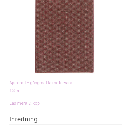
Apex röd – gångmatta metervara
295
kr
Läs mera & köp
Inredning