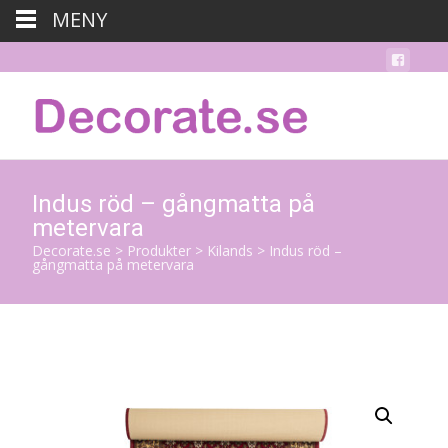
MENY
Indus röd – gångmatta på
metervara
Decorate.se
>
Produkter
>
Kilands
>
Indus röd –
gångmatta på metervara