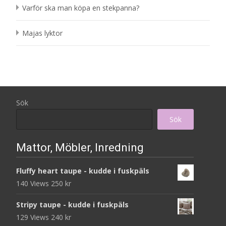
Varför ska man köpa en stekpanna?
Majas lyktor
Sök
Sök
Mattor, Möbler, Inredning
Fluffy heart taupe - kudde i fuskpäls
140 Views
250
kr
Stripy taupe - kudde i fuskpäls
129 Views
240
kr