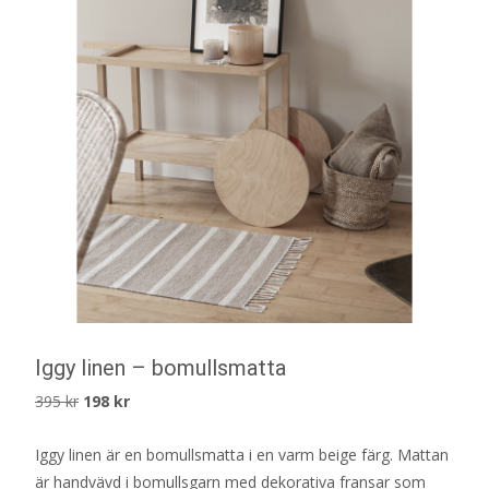
Iggy linen – bomullsmatta
Det
Det
395
kr
198
kr
ursprungliga
nuvarande
Iggy linen är en bomullsmatta i en varm beige färg. Mattan
priset
priset
är handvävd i bomullsgarn med dekorativa fransar som
var:
är: