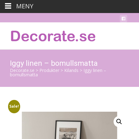
MENY
Iggy linen – bomullsmatta
Decorate.se
>
Produkter
>
Kilands
>
Iggy linen –
bomullsmatta
Sale!