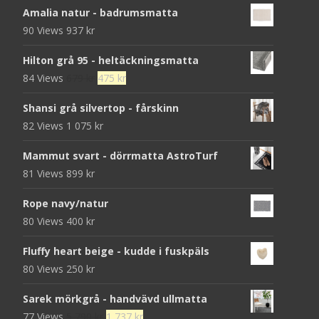
Amalia natur - badrumsmatta
90 Views
937
kr
Hilton grå 95 - heltäckningsmatta
Det
Det
84 Views
679
kr
475
kr
ursprungliga
nuvarande
Shansi grå silvertop - fårskinn
priset
priset
82 Views
1 075
kr
var:
är:
679 kr.
475 kr.
Mammut svart - dörrmatta AstroTurf
81 Views
899
kr
Rope navy/natur
80 Views
400
kr
Fluffy heart beige - kudde i fuskpäls
80 Views
250
kr
Sarek mörkgrå - handvävd ullmatta
Det
Det
77 Views
5 790
kr
1 737
kr