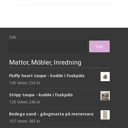
Sök
Sök
Mattor, Möbler, Inredning
Fluffy heart taupe - kudde i fuskpäls
140 Views
250
kr
Stripy taupe - kudde i fuskpäls
129 Views
240
kr
Bodega sand - gångmatta på metervara
107 Views
385
kr