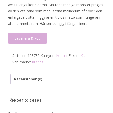
avslut längs kortsidorna. Mattans randiga mönster präglas
395 kr.
198 kr.
av den vita rand som med jämna mellanrum går över den
enfärgade botten. Iggy är en tidlös matta som fungerar i
alla hemmets rum. Här ser du Iggy i färgen linen.
Läs mera & köp
Artikelnr:
108735
Kategori:
Mattor
Etikett:
Kilands
Varumärke:
Kilands
Recensioner (0)
Recensioner