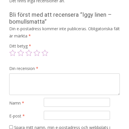
Det finns inga recensioner än.
Bli först med att recensera ”Iggy linen –
bomullsmatta”
Din e-postadress kommer inte publiceras.
Obligatoriska fält
är märkta
*
Ditt betyg
*
Din recension
*
Namn
*
E-post
*
Spara mitt namn, min e-postadress och webbplats i