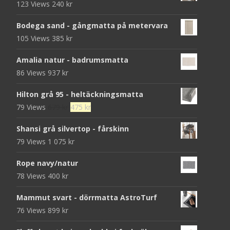
123 Views
240
kr
Bodega sand - gångmatta på metervara
105 Views
385
kr
Amalia natur - badrumsmatta
86 Views
937
kr
Hilton grå 95 - heltäckningsmatta
Det
Det
79 Views
679
kr
475
kr
ursprungliga
nuvarande
Shansi grå silvertop - fårskinn
priset
priset
79 Views
1 075
kr
var:
är:
679 kr.
475 kr.
Rope navy/natur
78 Views
400
kr
Mammut svart - dörrmatta AstroTurf
76 Views
899
kr