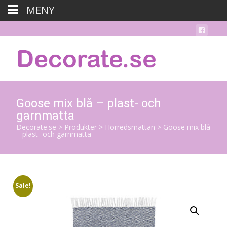
MENY
Goose mix blå – plast- och
garnmatta
Decorate.se
>
Produkter
>
Horredsmattan
>
Goose mix blå
– plast- och garnmatta
Sale!