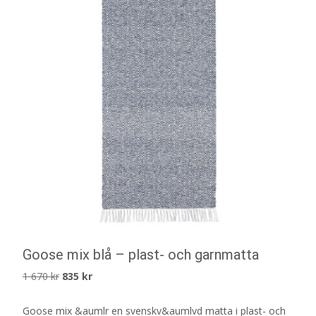
Goose mix blå – plast- och garnmatta
Det
Det
1 670
kr
835
kr
ursprungliga
nuvarande
Goose mix &aumlr en svenskv&aumlvd matta i plast- och
priset
priset