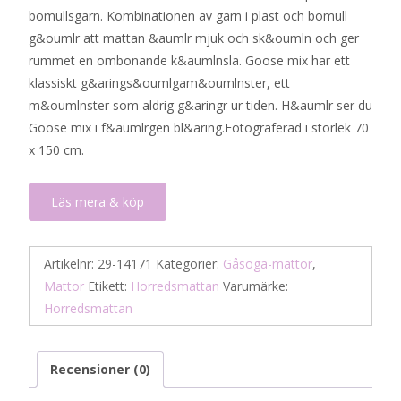
bomullsgarn. Kombinationen av garn i plast och bomull
var:
är:
g&oumlr att mattan &aumlr mjuk och sk&oumln och ger
1
835 kr.
rummet en ombonande k&aumlnsla. Goose mix har ett
670 kr.
klassiskt g&arings&oumlgam&oumlnster, ett
m&oumlnster som aldrig g&aringr ur tiden. H&aumlr ser du
Goose mix i f&aumlrgen bl&aring.Fotograferad i storlek 70
x 150 cm.
Läs mera & köp
Artikelnr:
29-14171
Kategorier:
Gåsöga-mattor
,
Mattor
Etikett:
Horredsmattan
Varumärke:
Horredsmattan
Recensioner (0)