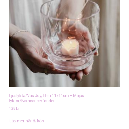
Ljuslykta/Vas Joy, liten 11x11cm – Majas
lyktor/Barncancerfonden
139
kr
Läs mer här & köp