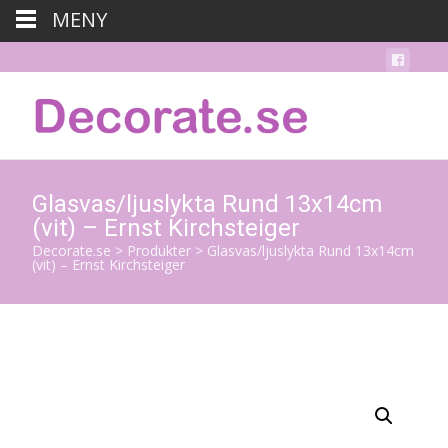
MENY
Glasvas/ljuslykta Rund 13x14cm
(vit) – Ernst Kirchsteiger
Decorate.se
>
Produkter
>
Glasvas/ljuslykta Rund 13x14cm
(vit) – Ernst Kirchsteiger