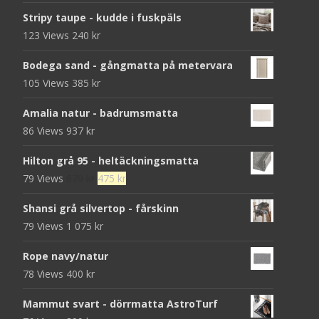
Stripy taupe - kudde i fuskpäls
123 Views
240
kr
Bodega sand - gångmatta på metervara
105 Views
385
kr
Amalia natur - badrumsmatta
86 Views
937
kr
Hilton grå 95 - heltäckningsmatta
Det
Det
79 Views
679
kr
475
kr
ursprungliga
nuvarande
Shansi grå silvertop - fårskinn
priset
priset
79 Views
1 075
kr
var:
är:
679 kr.
475 kr.
Rope navy/natur
78 Views
400
kr
Mammut svart - dörrmatta AstroTurf