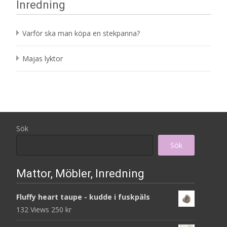
Inredning
Varför ska man köpa en stekpanna?
Majas lyktor
Sök
Sök
Mattor, Möbler, Inredning
Fluffy heart taupe - kudde i fuskpäls
132 Views
250
kr