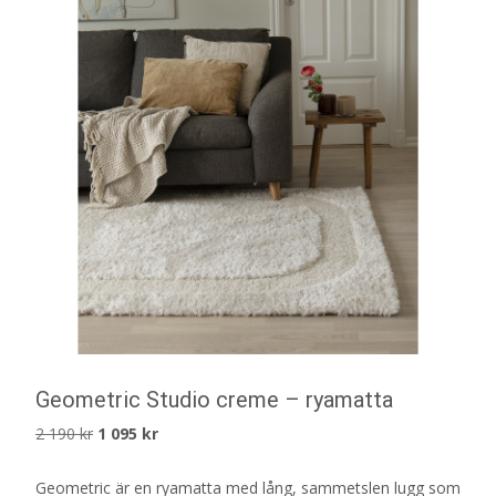
Geometric Studio creme – ryamatta
Det
Det
2 190
kr
1 095
kr
ursprungliga
nuvarande
Geometric är en ryamatta med lång, sammetslen lugg som
priset
priset