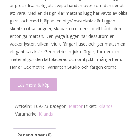
är precis lika härlig att svepa handen över som den ser ut
var:
är:
att vara. Med en design där mattans lugg har vävts av olika
2
1
garn, och med hjälp av en high/low-teknik där luggen
190 kr.
095 kr.
skurits i olika längder, skapas en dimensionell bård i den
entoniga mattan. Den yviga luggen har dessutom en
vacker lyster, vilken livfullt fångar ljuset och ger mattan en
elegant karaktär. Geometrics mjuka färger, former och
material gör den lättplacerad och omtyckt i många hem.
Här är Geometric i varianten Studio och färgen creme.
Läs mera & köp
Artikelnr:
109223
Kategori:
Mattor
Etikett:
Kilands
Varumärke:
Kilands
Recensioner (0)