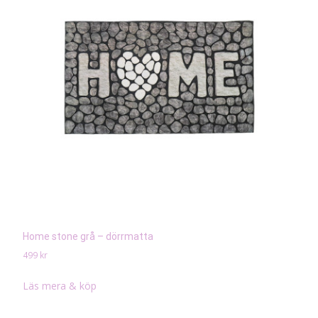
Home stone grå – dörrmatta
499
kr
Läs mera & köp