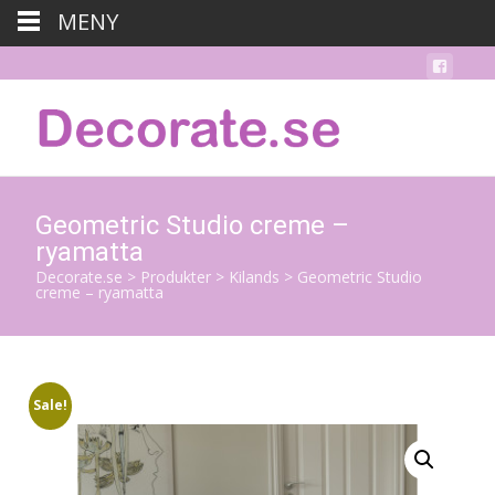
MENY
Geometric Studio creme –
ryamatta
Decorate.se
>
Produkter
>
Kilands
>
Geometric Studio
creme – ryamatta
Sale!