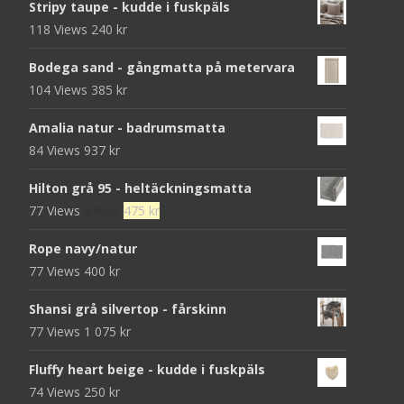
Stripy taupe - kudde i fuskpäls
118 Views
240
kr
Bodega sand - gångmatta på metervara
104 Views
385
kr
Amalia natur - badrumsmatta
84 Views
937
kr
Hilton grå 95 - heltäckningsmatta
Det
Det
77 Views
679
kr
475
kr
ursprungliga
nuvarande
Rope navy/natur
priset
priset
77 Views
400
kr
var:
är:
679 kr.
475 kr.
Shansi grå silvertop - fårskinn
77 Views
1 075
kr
Fluffy heart beige - kudde i fuskpäls
74 Views
250
kr