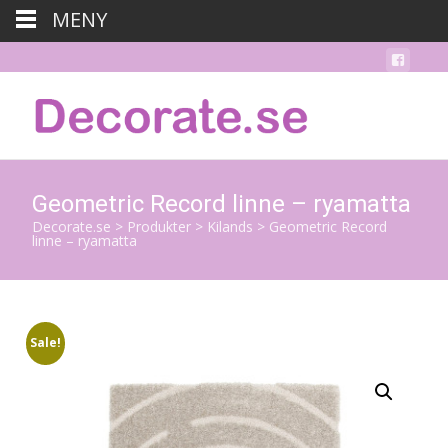
MENY
Geometric Record linne – ryamatta
Decorate.se
>
Produkter
>
Kilands
>
Geometric Record
linne – ryamatta
Sale!