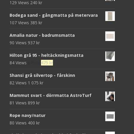
129 Views
240
kr
Bodega sand - gångmatta på metervara
107 Views
385
kr
Amalia natur - badrumsmatta
90 Views
937
kr
Hilton grå 95 - heltäckningsmatta
Det
Det
84 Views
679
kr
475
kr
ursprungliga
nuvarande
Shansi grå silvertop - fårskinn
priset
priset
82 Views
1 075
kr
var:
är:
679 kr.
475 kr.
Mammut svart - dörrmatta AstroTurf
81 Views
899
kr
Rope navy/natur
80 Views
400
kr