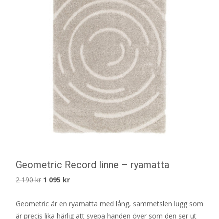
Geometric Record linne – ryamatta
Det
Det
2 190
kr
1 095
kr
ursprungliga
nuvarande
Geometric är en ryamatta med lång, sammetslen lugg som
priset
priset
är precis lika härlig att svepa handen över som den ser ut
var:
är: