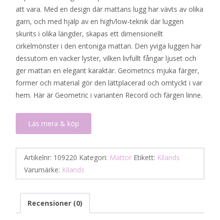
att vara. Med en design där mattans lugg har vävts av olika
2
1
garn, och med hjälp av en high/low-teknik där luggen
190 kr.
095 kr.
skurits i olika längder, skapas ett dimensionellt
cirkelmönster i den entoniga mattan. Den yviga luggen har
dessutom en vacker lyster, vilken livfullt fångar ljuset och
ger mattan en elegant karaktär. Geometrics mjuka färger,
former och material gör den lättplacerad och omtyckt i var
hem. Här är Geometric i varianten Record och färgen linne.
Läs mera & köp
Artikelnr:
109220
Kategori:
Mattor
Etikett:
Kilands
Varumärke:
Kilands
Recensioner (0)