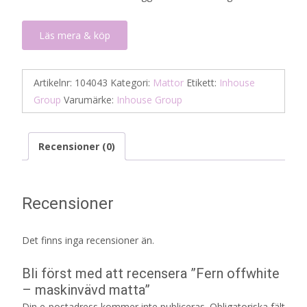
3
1
795 kr.
898 kr.
Läs mera & köp
Artikelnr:
104043
Kategori:
Mattor
Etikett:
Inhouse
Group
Varumärke:
Inhouse Group
Recensioner (0)
Recensioner
Det finns inga recensioner än.
Bli först med att recensera ”Fern offwhite
– maskinvävd matta”
Din e-postadress kommer inte publiceras.
Obligatoriska fält