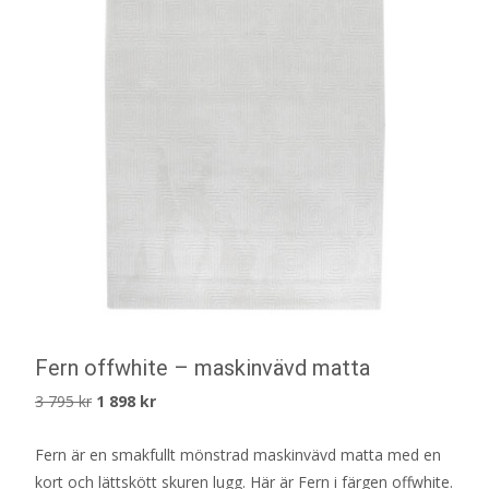
Fern offwhite – maskinvävd matta
Det
Det
3 795
kr
1 898
kr
ursprungliga
nuvarande
Fern är en smakfullt mönstrad maskinvävd matta med en
priset
priset
kort och lättskött skuren lugg. Här är Fern i färgen offwhite.
var:
är: