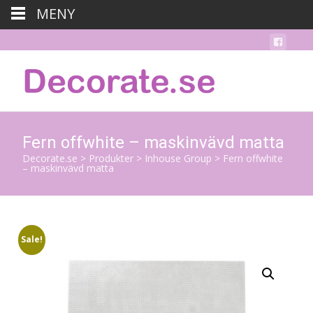
MENY
Fern offwhite – maskinvävd matta
Decorate.se
>
Produkter
>
Inhouse Group
>
Fern offwhite
– maskinvävd matta
Sale!