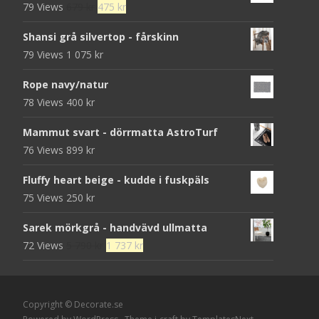
Det
Det
79 Views
679
kr
475
kr
ursprungliga
nuvarande
Shansi grå silvertop - fårskinn
priset
priset
79 Views
1 075
kr
var:
är:
679 kr.
475 kr.
Rope navy/natur
78 Views
400
kr
Mammut svart - dörrmatta AstroTurf
76 Views
899
kr
Fluffy heart beige - kudde i fuskpäls
75 Views
250
kr
Sarek mörkgrå - handvävd ullmatta
Det
Det
72 Views
5 790
kr
1 737
kr
ursprungliga
nuvarande
priset
priset
var:
är:
Copyright © Decorate.se
5
1