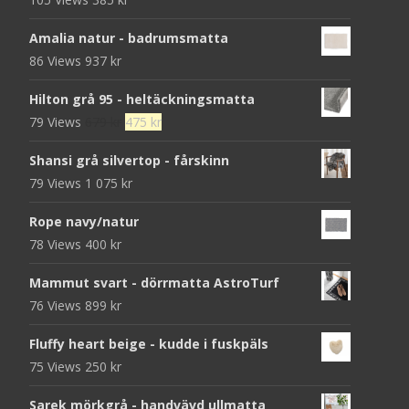
Amalia natur - badrumsmatta
86 Views
937
kr
Hilton grå 95 - heltäckningsmatta
Det
Det
79 Views
679
kr
475
kr
ursprungliga
nuvarande
Shansi grå silvertop - fårskinn
priset
priset
79 Views
1 075
kr
var:
är:
679 kr.
475 kr.
Rope navy/natur
78 Views
400
kr
Mammut svart - dörrmatta AstroTurf
76 Views
899
kr
Fluffy heart beige - kudde i fuskpäls
75 Views
250
kr
Sarek mörkgrå - handvävd ullmatta