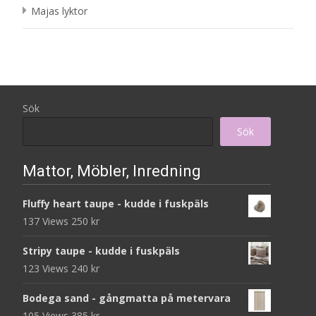
Majas lyktor
Sök
Sök
Mattor, Möbler, Inredning
Fluffy heart taupe - kudde i fuskpäls
137 Views
250
kr
Stripy taupe - kudde i fuskpäls
123 Views
240
kr
Bodega sand - gångmatta på metervara
105 Views
385
kr