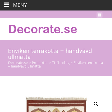
MENY
Enviken terrakotta – handvävd
ullmatta
Decorate.se
>
Produkter
>
TL-Trading
>
Enviken terrakotta
– handvävd ullmatta