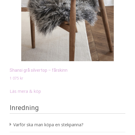
Shansi grå silvertop – fårskinn
1 075
kr
Läs mera & köp
Inredning
Varför ska man köpa en stekpanna?