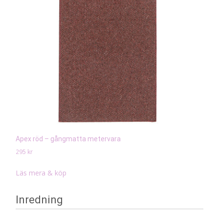
Apex röd – gångmatta metervara
295
kr
Läs mera & köp
Inredning