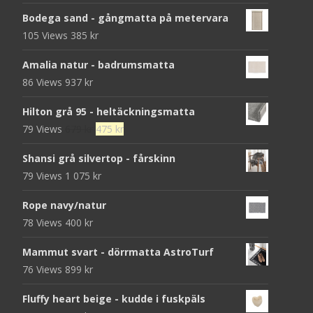
Bodega sand - gångmatta på metervara
105 Views
385
kr
Amalia natur - badrumsmatta
86 Views
937
kr
Hilton grå 95 - heltäckningsmatta
Det
Det
79 Views
679
kr
475
kr
ursprungliga
nuvarande
Shansi grå silvertop - fårskinn
priset
priset
79 Views
1 075
kr
var:
är:
679 kr.
475 kr.
Rope navy/natur
78 Views
400
kr
Mammut svart - dörrmatta AstroTurf
76 Views
899
kr
Fluffy heart beige - kudde i fuskpäls