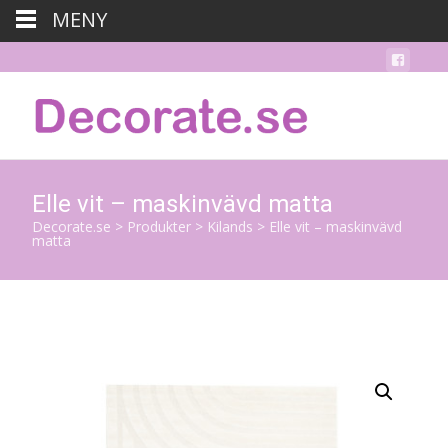
MENY
Elle vit – maskinvävd matta
Decorate.se
>
Produkter
>
Kilands
>
Elle vit – maskinvävd
matta