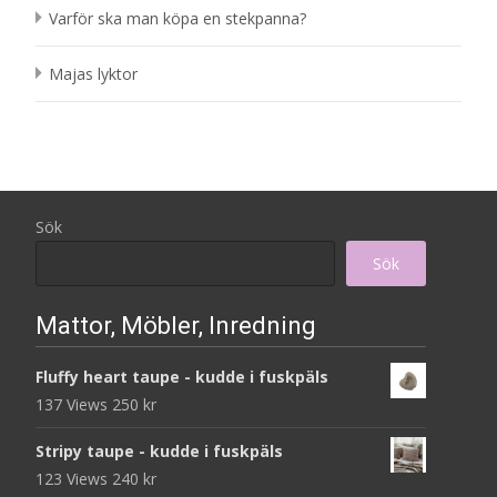
Varför ska man köpa en stekpanna?
Majas lyktor
Sök
Sök
Mattor, Möbler, Inredning
Fluffy heart taupe - kudde i fuskpäls
137 Views
250
kr
Stripy taupe - kudde i fuskpäls
123 Views
240
kr