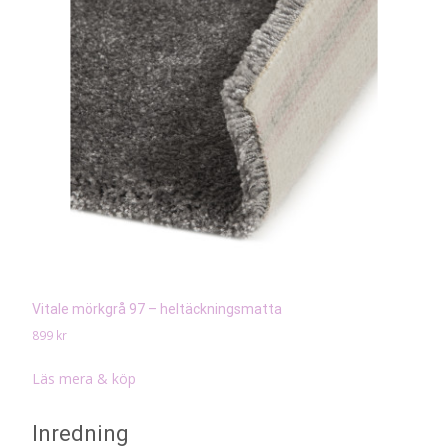
Vitale mörkgrå 97 – heltäckningsmatta
899
kr
Läs mera & köp
Inredning