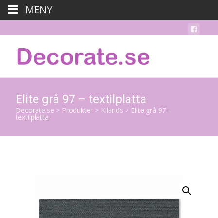
MENY
Elite grå 97 – textilplatta
Decorate.se
>
Produkter
>
Kilands
>
Elite grå 97 –
textilplatta