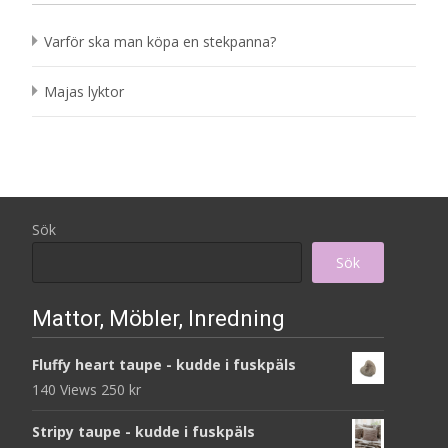
Varför ska man köpa en stekpanna?
Majas lyktor
Sök
Sök
Mattor, Möbler, Inredning
Fluffy heart taupe - kudde i fuskpäls
140 Views
250
kr
Stripy taupe - kudde i fuskpäls