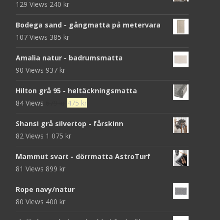
129 Views
240
kr
Bodega sand - gångmatta på metervara
107 Views
385
kr
Amalia natur - badrumsmatta
90 Views
937
kr
Hilton grå 95 - heltäckningsmatta
Det
Det
84 Views
679
kr
475
kr
ursprungliga
nuvarande
Shansi grå silvertop - fårskinn
priset
priset
82 Views
1 075
kr
var:
är:
679 kr.
475 kr.
Mammut svart - dörrmatta AstroTurf
81 Views
899
kr
Rope navy/natur
80 Views
400
kr