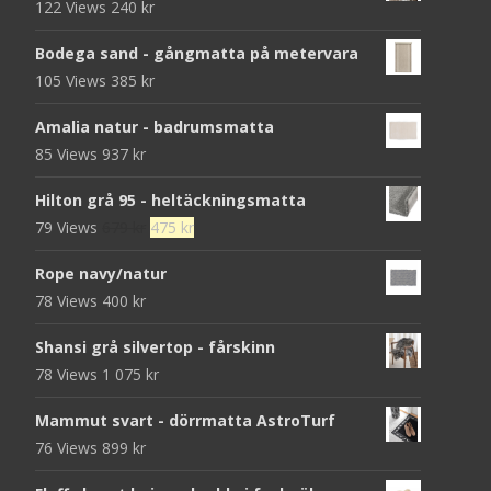
122 Views
240
kr
Bodega sand - gångmatta på metervara
105 Views
385
kr
Amalia natur - badrumsmatta
85 Views
937
kr
Hilton grå 95 - heltäckningsmatta
Det
Det
79 Views
679
kr
475
kr
ursprungliga
nuvarande
Rope navy/natur
priset
priset
78 Views
400
kr
var:
är:
679 kr.
475 kr.
Shansi grå silvertop - fårskinn
78 Views
1 075
kr
Mammut svart - dörrmatta AstroTurf
76 Views
899
kr