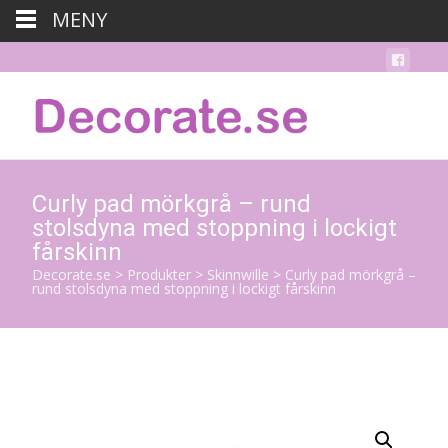
MENY
Curly pad mörkgrå – rund
stolsdyna med stoppning i lockigt
fårskinn
Decorate.se
>
Produkter
>
Skinnwille
>
Curly pad mörkgrå –
rund stolsdyna med stoppning i lockigt fårskinn