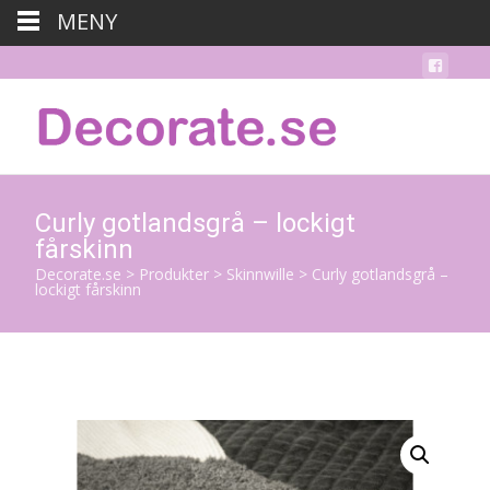
MENY
Curly gotlandsgrå – lockigt
fårskinn
Decorate.se
>
Produkter
>
Skinnwille
>
Curly gotlandsgrå –
lockigt fårskinn