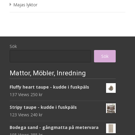
Majas lyktor
Sök
Sök
Mattor, Möbler, Inredning
Fluffy heart taupe - kudde i fuskpäls
137 Views
250
kr
Stripy taupe - kudde i fuskpäls
123 Views
240
kr
Bodega sand - gångmatta på metervara
105 Views
385
kr