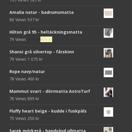
Amalia natur - badrumsmatta
86 Views
937
kr
Hilton grå 95 - heltäckningsmatta
Det
Det
79 Views
679
kr
475
kr
ursprungliga
nuvarande
Shansi grå silvertop - fårskinn
priset
priset
79 Views
1 075
kr
var:
är:
679 kr.
475 kr.
Rope navy/natur
78 Views
400
kr
Mammut svart - dörrmatta AstroTurf
76 Views
899
kr
Fluffy heart beige - kudde i fuskpäls
75 Views
250
kr
Sarek mörkgrå - handvävd ullmatta