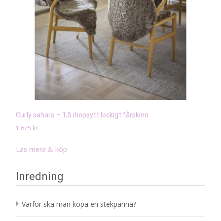
Curly sahara – 1,5 ihopsytt lockigt fårskinn
1 675
kr
Läs mera & köp
Inredning
Varför ska man köpa en stekpanna?