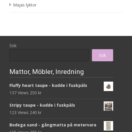
Majas lyktor
Sök
Sök
Mattor, Möbler, Inredning
Fluffy heart taupe - kudde i fuskpäls
137 Views
250
kr
Stripy taupe - kudde i fuskpäls
123 Views
240
kr
Bodega sand - gångmatta på metervara