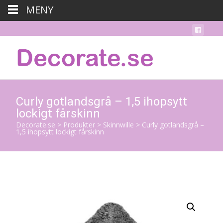
MENY
Curly gotlandsgrå – 1,5 ihopsytt
lockigt fårskinn
Decorate.se
>
Produkter
>
Skinnwille
>
Curly gotlandsgrå –
1,5 ihopsytt lockigt fårskinn