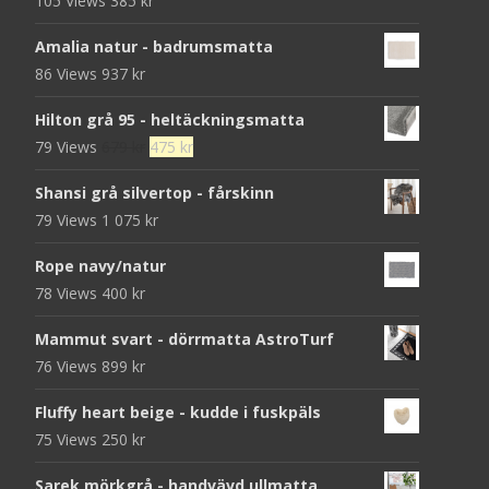
105 Views
385
kr
Amalia natur - badrumsmatta
86 Views
937
kr
Hilton grå 95 - heltäckningsmatta
Det
Det
79 Views
679
kr
475
kr
ursprungliga
nuvarande
Shansi grå silvertop - fårskinn
priset
priset
79 Views
1 075
kr
var:
är:
679 kr.
475 kr.
Rope navy/natur
78 Views
400
kr
Mammut svart - dörrmatta AstroTurf
76 Views
899
kr
Fluffy heart beige - kudde i fuskpäls
75 Views
250
kr
Sarek mörkgrå - handvävd ullmatta