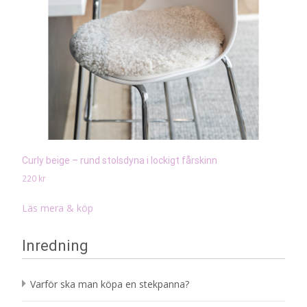
Curly beige – rund stolsdyna i lockigt fårskinn
220
kr
Läs mera & köp
Inredning
Varför ska man köpa en stekpanna?