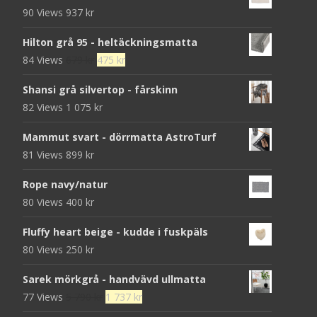
90 Views
937
kr
Hilton grå 95 - heltäckningsmatta
Det
Det
84 Views
679
kr
475
kr
ursprungliga
nuvarande
Shansi grå silvertop - fårskinn
priset
priset
82 Views
1 075
kr
var:
är:
679 kr.
475 kr.
Mammut svart - dörrmatta AstroTurf
81 Views
899
kr
Rope navy/natur
80 Views
400
kr
Fluffy heart beige - kudde i fuskpäls
80 Views
250
kr
Sarek mörkgrå - handvävd ullmatta
Det
Det
77 Views
5 790
kr
1 737
kr
ursprungliga
nuvarande