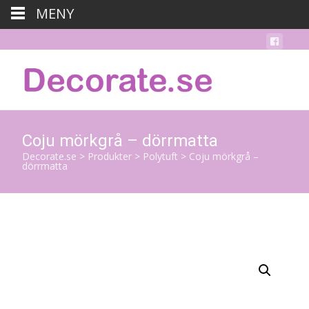
MENY
Coju mörkgrå – dörrmatta
Decorate.se
>
Produkter
>
Polytuft
>
Coju mörkgrå –
dörrmatta