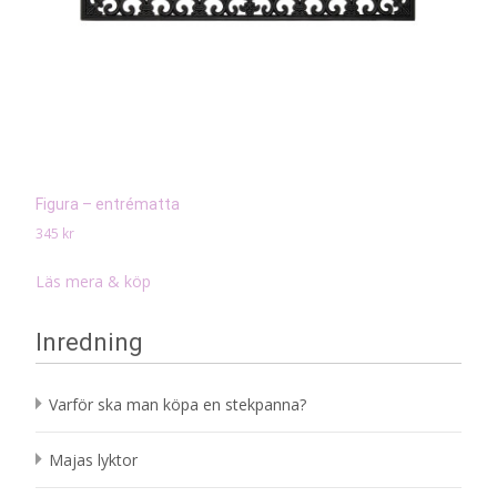
Figura – entrématta
345
kr
Läs mera & köp
Inredning
Varför ska man köpa en stekpanna?
Majas lyktor