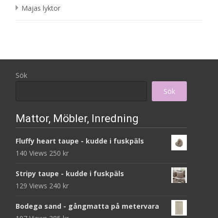
Majas lyktor
Sök
Sök
Mattor, Möbler, Inredning
Fluffy heart taupe - kudde i fuskpäls
140 Views
250
kr
Stripy taupe - kudde i fuskpäls
129 Views
240
kr
Bodega sand - gångmatta på metervara