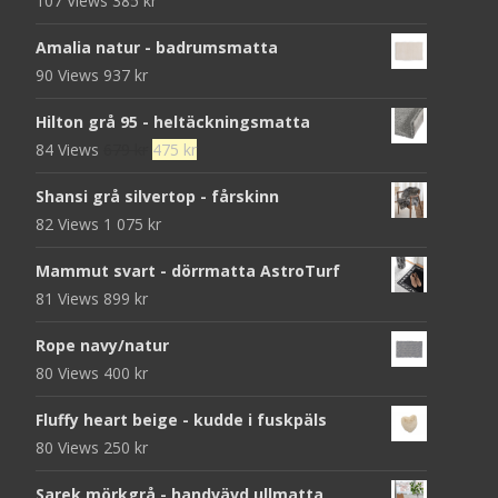
107 Views
385
kr
Amalia natur - badrumsmatta
90 Views
937
kr
Hilton grå 95 - heltäckningsmatta
Det
Det
84 Views
679
kr
475
kr
ursprungliga
nuvarande
Shansi grå silvertop - fårskinn
priset
priset
82 Views
1 075
kr
var:
är:
679 kr.
475 kr.
Mammut svart - dörrmatta AstroTurf
81 Views
899
kr
Rope navy/natur
80 Views
400
kr
Fluffy heart beige - kudde i fuskpäls
80 Views
250
kr
Sarek mörkgrå - handvävd ullmatta