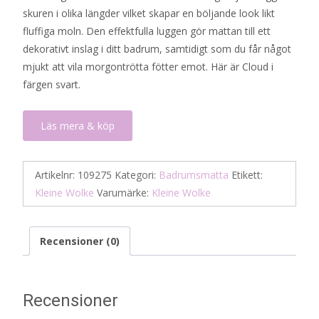
skuren i olika längder vilket skapar en böljande look likt
724 kr.
362 kr.
fluffiga moln. Den effektfulla luggen gör mattan till ett
dekorativt inslag i ditt badrum, samtidigt som du får något
mjukt att vila morgontrötta fötter emot. Här är Cloud i
färgen svart.
Läs mera & köp
Artikelnr:
109275
Kategori:
Badrumsmatta
Etikett:
Kleine Wolke
Varumärke:
Kleine Wolke
Recensioner (0)
Recensioner