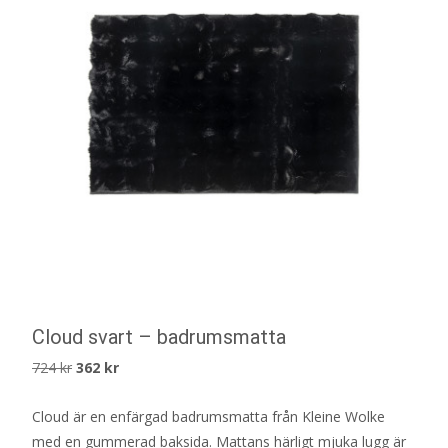
Cloud svart – badrumsmatta
Det
Det
724
kr
362
kr
ursprungliga
nuvarande
Cloud är en enfärgad badrumsmatta från Kleine Wolke
priset
priset
med en gummerad baksida. Mattans härligt mjuka lugg är
var:
är: