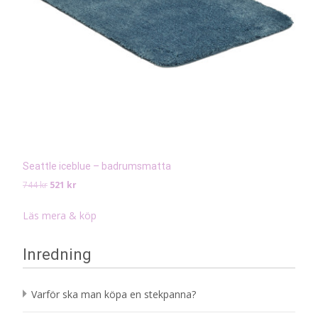
Seattle iceblue – badrumsmatta
Det
Det
744
kr
521
kr
ursprungliga
nuvarande
priset
priset
Läs mera & köp
var:
är:
744 kr.
521 kr.
Inredning
Varför ska man köpa en stekpanna?