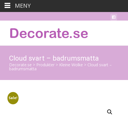
MENY
Cloud svart – badrumsmatta
Decorate.se
>
Produkter
>
Kleine Wolke
>
Cloud svart –
badrumsmatta
Sale!