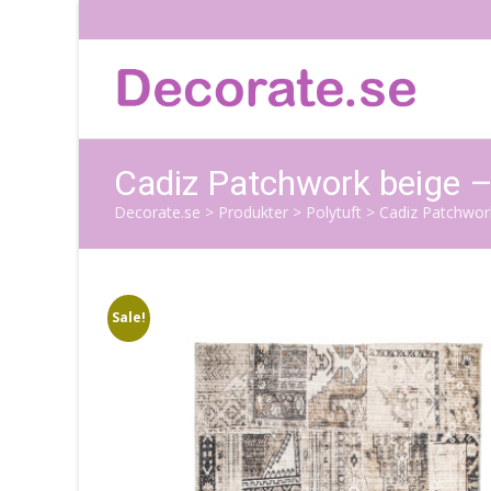
Cadiz Patchwork beige 
Decorate.se
>
Produkter
>
Polytuft
>
Cadiz Patchwor
Sale!