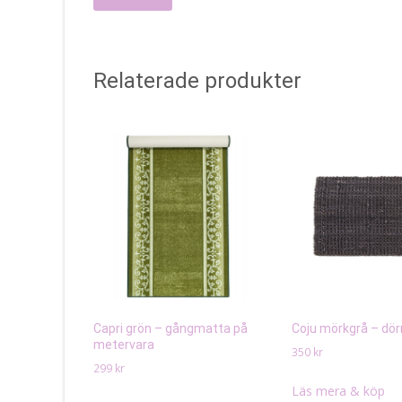
Relaterade produkter
Capri grön – gångmatta på
Coju mörkgrå – dö
metervara
350
kr
299
kr
Läs mera & köp