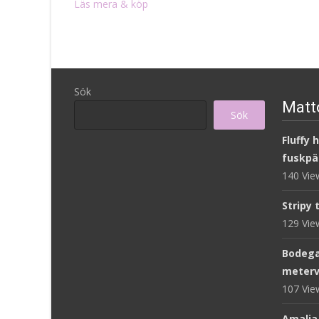
Läs mera & köp
Sök
Matto
Sök
Fluffy 
fuskpä
140 Vi
Stripy 
129 Vi
Bodega
meterv
107 Vi
Amalia