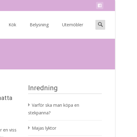
Search
Kök
Belysning
Utemöbler
for:
Inredning
matta
Varför ska man köpa en
stekpanna?
Majas lyktor
r en viss