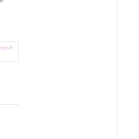
av
olytuft