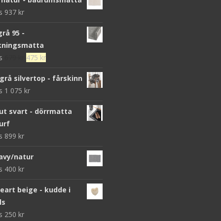
ws
937
kr
grå 95 -
kningsmatta
Det
Det
ws
679
kr
475
kr
ursprungliga
nuvarande
grå silvertop - fårskinn
priset
priset
ws
1 075
kr
var:
är:
679 kr.
475 kr.
 svart - dörrmatta
urf
ws
899
kr
avy/natur
ws
400
kr
heart beige - kudde i
ls
ws
250
kr