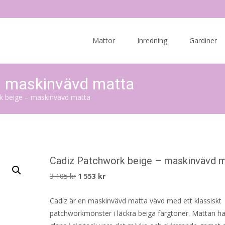
Skip
to
Mattor
Inredning
Gardiner
content
– maskinvävd matta
k beige – maskinvävd matta
Cadiz Patchwork beige – maskinvävd 
Det
Det
3 105
kr
1 553
kr
ursprungliga
nuvarande
Cadiz är en maskinvävd matta vävd med ett klassiskt
priset
priset
patchworkmönster i läckra beiga färgtoner. Mattan ha
var:
är: