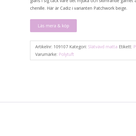
glans i sig tack vare det mjuka och skimrande garnet 
3
1
chenille. Här är Cadiz i varianten Patchwork beige.
105 kr.
553 kr.
Läs mera & köp
Artikelnr:
109107
Kategori:
Slätvävd matta
Etikett:
P
Varumärke:
Polytuft