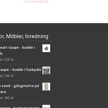
Läs mera & köp
var:
är:
2
1
430 kr.
215 kr
r, Möbler, Inredning
heart taupe - kudde i
ls
ews
250
kr
taupe - kudde i fuskpäls
ews
240
kr
 sand - gångmatta på
ara
ews
385
kr
 natur - badrumsmatta