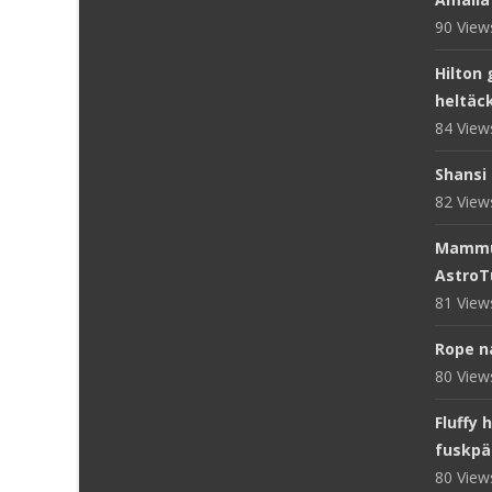
90 Vie
Hilton 
heltäc
84 Vie
Shansi 
82 Vie
Mammut
AstroT
81 Vie
Rope n
80 Vie
Fluffy 
fuskpä
80 Vie