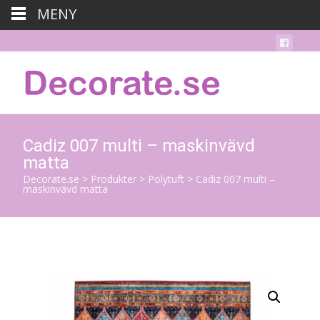
MENY
Cadiz 007 multi – maskinvävd
matta
Decorate.se
>
Produkter
>
Polytuft
>
Cadiz 007 multi –
maskinvävd matta