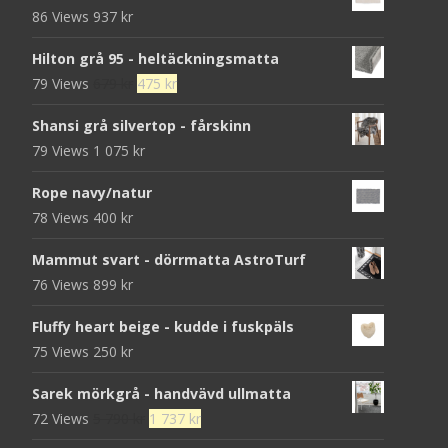
86 Views
937
kr
Hilton grå 95 - heltäckningsmatta
Det
Det
79 Views
679
kr
475
kr
ursprungliga
nuvarande
Shansi grå silvertop - fårskinn
priset
priset
79 Views
1 075
kr
var:
är:
679 kr.
475 kr.
Rope navy/natur
78 Views
400
kr
Mammut svart - dörrmatta AstroTurf
76 Views
899
kr
Fluffy heart beige - kudde i fuskpäls
75 Views
250
kr
Sarek mörkgrå - handvävd ullmatta
Det
Det
72 Views
5 790
kr
1 737
kr
ursprungliga
nuvarande