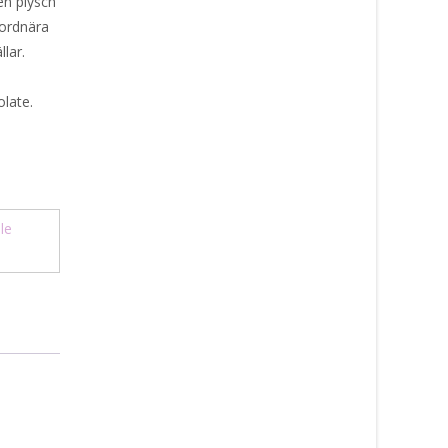
en plysch
jordnära
llar.
late.
le