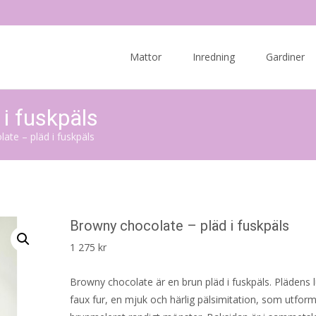
Skip
to
Mattor
Inredning
Gardiner
content
i fuskpäls
ate – pläd i fuskpäls
Browny chocolate – pläd i fuskpäls
1 275
kr
Browny chocolate är en brun pläd i fuskpäls. Plädens 
faux fur, en mjuk och härlig pälsimitation, som utforma