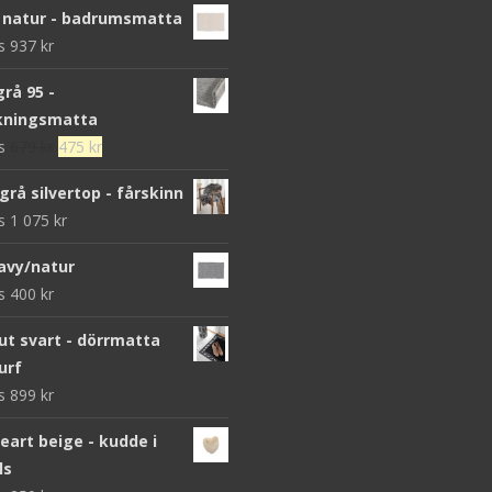
 natur - badrumsmatta
ws
937
kr
grå 95 -
kningsmatta
Det
Det
ws
679
kr
475
kr
ursprungliga
nuvarande
grå silvertop - fårskinn
priset
priset
ws
1 075
kr
var:
är:
679 kr.
475 kr.
avy/natur
ws
400
kr
 svart - dörrmatta
urf
ws
899
kr
heart beige - kudde i
ls