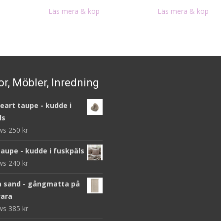
Läs mera & köp
Läs mera & köp
r, Möbler, Inredning
heart taupe - kudde i
ls
ews
250
kr
taupe - kudde i fuskpäls
ews
240
kr
 sand - gångmatta på
ara
ews
385
kr