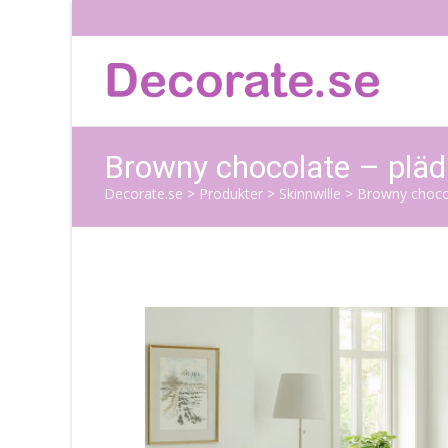
Browny chocolate – pläd 
Decorate.se
>
Produkter
>
Skinnwille
>
Browny chocol