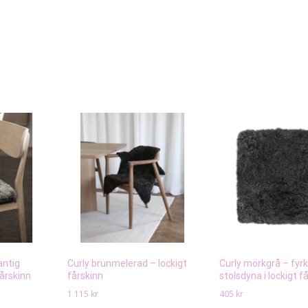
antig
Curly brunmelerad – lockigt
Curly mörkgrå – fyr
fårskinn
fårskinn
stolsdyna i lockigt f
1 115
kr
405
kr