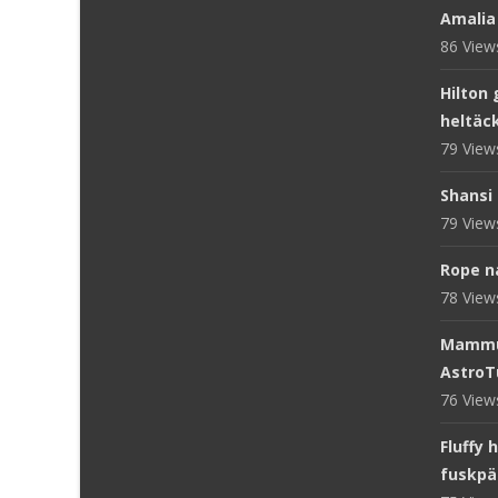
Amalia
86 Vie
Hilton 
heltäc
79 Vie
Shansi 
79 Vie
Rope n
78 Vie
Mammut
AstroT
76 Vie
Fluffy 
fuskpä