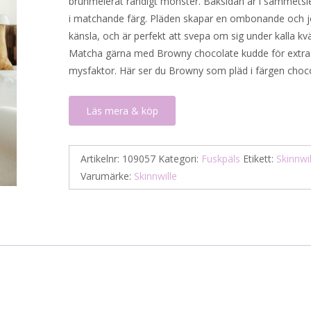
brunmelerat randigt mönster. Baksidan är i sammetsl
i matchande färg. Pläden skapar en ombonande och 
känsla, och är perfekt att svepa om sig under kalla kvä
Matcha gärna med Browny chocolate kudde för extra
mysfaktor. Här ser du Browny som pläd i färgen choco
Läs mera & köp
Artikelnr:
109057
Kategori:
Fuskpäls
Etikett:
Skinnwil
Varumärke:
Skinnwille