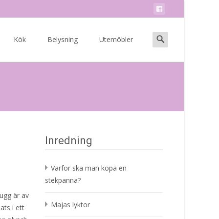
Search
Kök
Belysning
Utemöbler
for:
Inredning
Varför ska man köpa en
stekpanna?
lugg är av
Majas lyktor
ts i ett