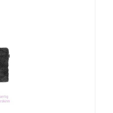
kantig
Gently ljusgrå – långhårigt
Curly silvergrå – fyrk
årskinn
fårskinn
stolsdyna i lockigt få
745
kr
405
kr