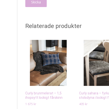
Relaterade produkter
Curly brunmelerat – 1,5
Curly sahara – fyrk
ihopsytt lockigt fårskinn
stolsdyna i lockigt 
1 675
kr
405
kr