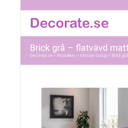
Brick grå – flatvävd ma
Decorate.se
>
Produkter
>
Inhouse Group
>
Brick gr