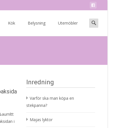
Search
Kök
Belysning
Utemöbler
for:
Inredning
baksida
Varför ska man köpa en
stekpanna?
L&aumltt
Majas lyktor
ksidan i