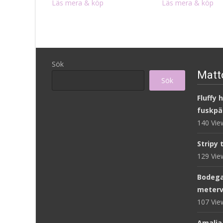
Läs mera & köp
Läs mera & köp
Sök
Matto
Sök
Fluffy 
fuskpä
140 Vi
Stripy 
129 Vi
Bodega
meterv
107 Vi
Amalia