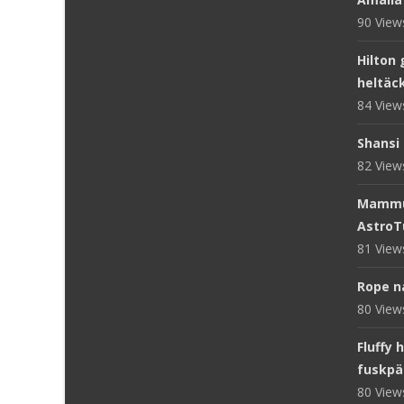
90 Vie
Hilton 
heltäc
84 Vie
Shansi 
82 Vie
Mammut
AstroT
81 Vie
Rope n
80 Vie
Fluffy 
fuskpä
80 Vie