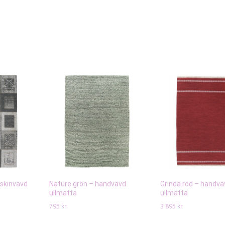
askinvävd
Nature grön – handvävd
Grinda röd – handvä
ullmatta
ullmatta
795
kr
3 895
kr