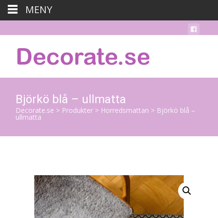
MENY
Björkö blå – ullmatta
Decorate.se
>
Produkter
>
Horredsmattan
>
Björkö blå –
ullmatta