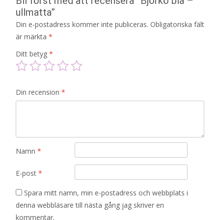
Bli först med att recensera ”Björkö blå –
ullmatta”
Din e-postadress kommer inte publiceras.
Obligatoriska fält
är märkta
*
Ditt betyg
*
Din recension
*
Namn
*
E-post
*
Spara mitt namn, min e-postadress och webbplats i
denna webbläsare till nästa gång jag skriver en
kommentar.