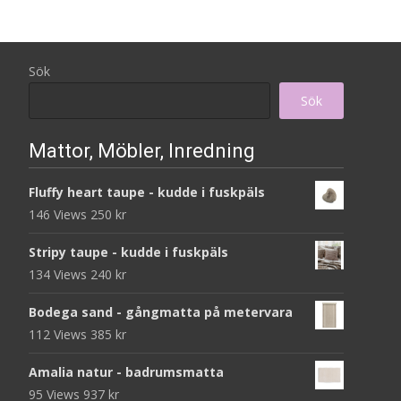
Sök
Sök
Mattor, Möbler, Inredning
Fluffy heart taupe - kudde i fuskpäls
146 Views
250
kr
Stripy taupe - kudde i fuskpäls
134 Views
240
kr
Bodega sand - gångmatta på metervara
112 Views
385
kr
Amalia natur - badrumsmatta
95 Views
937
kr