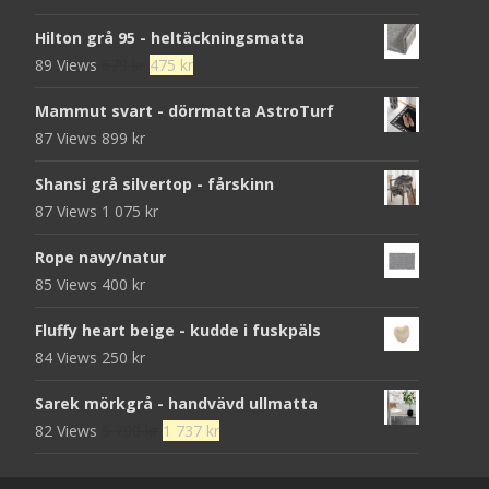
Hilton grå 95 - heltäckningsmatta
Det
Det
89 Views
679
kr
475
kr
ursprungliga
nuvarande
Mammut svart - dörrmatta AstroTurf
priset
priset
87 Views
899
kr
var:
är:
679 kr.
475 kr.
Shansi grå silvertop - fårskinn
87 Views
1 075
kr
Rope navy/natur
85 Views
400
kr
Fluffy heart beige - kudde i fuskpäls
84 Views
250
kr
Sarek mörkgrå - handvävd ullmatta
Det
Det
82 Views
5 790
kr
1 737
kr
ursprungliga
nuvarande
priset
priset