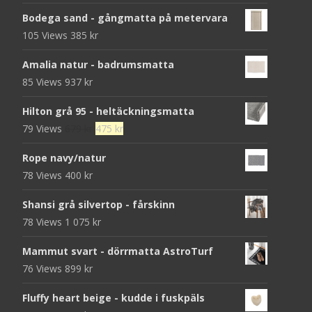
Bodega sand - gångmatta på metervara
105 Views
385
kr
Amalia natur - badrumsmatta
85 Views
937
kr
Hilton grå 95 - heltäckningsmatta
Det
Det
79 Views
679
kr
475
kr
ursprungliga
nuvarande
Rope navy/natur
priset
priset
78 Views
400
kr
var:
är:
679 kr.
475 kr.
Shansi grå silvertop - fårskinn
78 Views
1 075
kr
Mammut svart - dörrmatta AstroTurf
76 Views
899
kr
Fluffy heart beige - kudde i fuskpäls