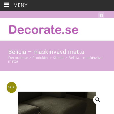
MENY
Belicia – maskinvävd matta
Decorate.se
>
Produkter
>
Kilands
>
Belicia – maskinvävd
matta
Sale!