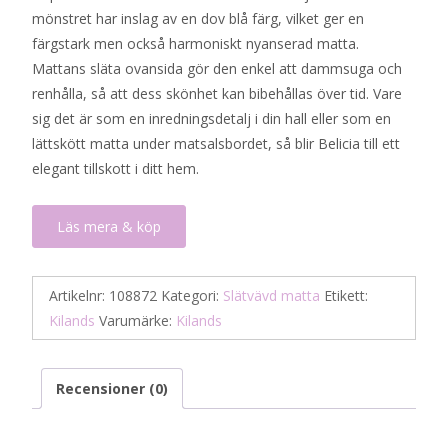
mönstret har inslag av en dov blå färg, vilket ger en
1
600 kr.
färgstark men också harmoniskt nyanserad matta.
999 kr.
Mattans släta ovansida gör den enkel att dammsuga och
renhålla, så att dess skönhet kan bibehållas över tid. Vare
sig det är som en inredningsdetalj i din hall eller som en
lättskött matta under matsalsbordet, så blir Belicia till ett
elegant tillskott i ditt hem.
Läs mera & köp
Artikelnr:
108872
Kategori:
Slätvävd matta
Etikett:
Kilands
Varumärke:
Kilands
Recensioner (0)