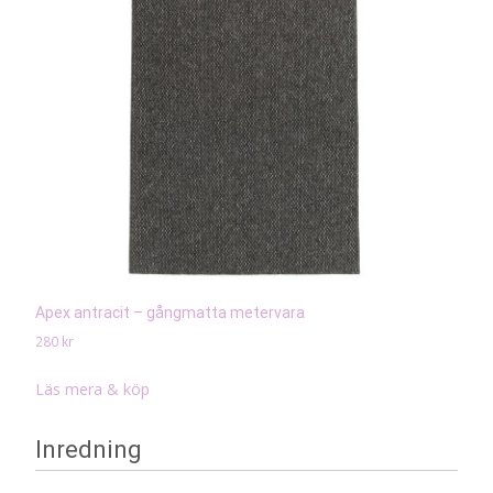
Apex antracit – gångmatta metervara
280
kr
Läs mera & köp
Inredning