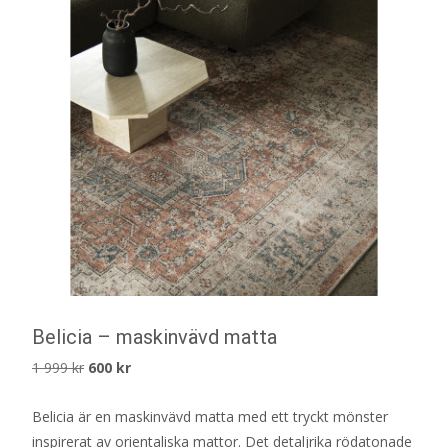
Belicia – maskinvävd matta
Det
Det
1 999
kr
600
kr
ursprungliga
nuvarande
Belicia är en maskinvävd matta med ett tryckt mönster
priset
priset
inspirerat av orientaliska mattor. Det detaljrika rödatonade
var:
är: