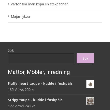
Varför ska man köpa en stekpanna?
Majas lyktor
Sök
Sök
Mattor, Möbler, Inredning
Fluffy heart taupe - kudde i fuskpäls
135 Views
250
kr
Stripy taupe - kudde i fuskpäls
122 Views
240
kr