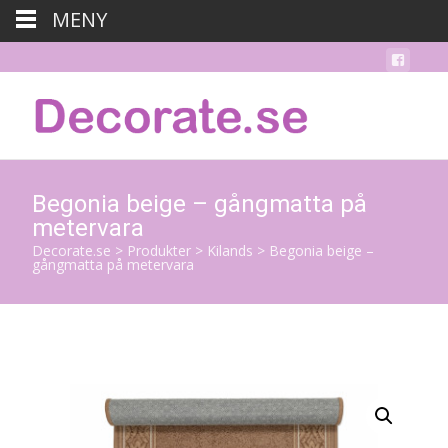
MENY
Begonia beige – gångmatta på
metervara
Decorate.se
>
Produkter
>
Kilands
>
Begonia beige –
gångmatta på metervara