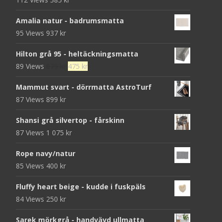
Amalia natur - badrumsmatta
95 Views
937
kr
Hilton grå 95 - heltäckningsmatta
Det
Det
89 Views
679
kr
475
kr
ursprungliga
nuvarande
Mammut svart - dörrmatta AstroTurf
priset
priset
87 Views
899
kr
var:
är:
679 kr.
475 kr.
Shansi grå silvertop - fårskinn
87 Views
1 075
kr
Rope navy/natur
85 Views
400
kr
Fluffy heart beige - kudde i fuskpäls
84 Views
250
kr
Sarek mörkgrå - handvävd ullmatta