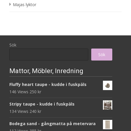
Majas lyktor
Sök
Sök
Mattor, Möbler, Inredning
Fluffy heart taupe - kudde i fuskpäls
146 Views
250
kr
Stripy taupe - kudde i fuskpäls
134 Views
240
kr
Bodega sand - gångmatta på metervara
112 Views
385
kr