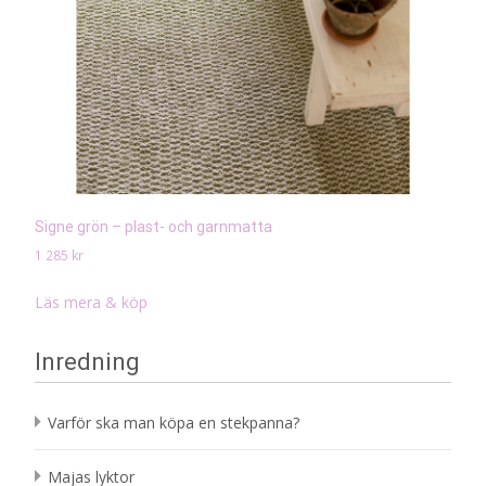
Signe grön – plast- och garnmatta
1 285
kr
Läs mera & köp
Inredning
Varför ska man köpa en stekpanna?
Majas lyktor