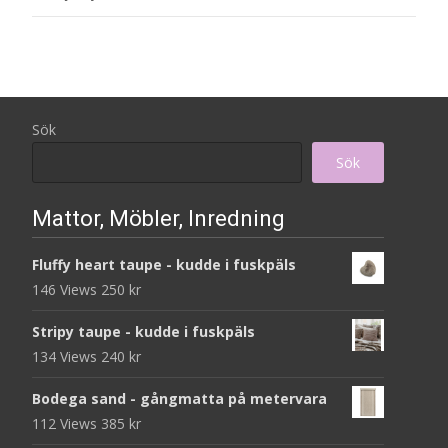
Sök
Sök
Mattor, Möbler, Inredning
Fluffy heart taupe - kudde i fuskpäls
146 Views
250
kr
Stripy taupe - kudde i fuskpäls
134 Views
240
kr
Bodega sand - gångmatta på metervara
112 Views
385
kr