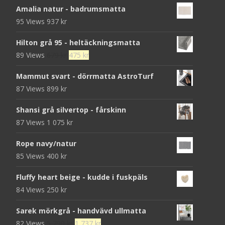
Amalia natur - badrumsmatta
95 Views
937
kr
Hilton grå 95 - heltäckningsmatta
Det
Det
89 Views
679
kr
475
kr
ursprungliga
nuvarande
Mammut svart - dörrmatta AstroTurf
priset
priset
87 Views
899
kr
var:
är:
679 kr.
475 kr.
Shansi grå silvertop - fårskinn
87 Views
1 075
kr
Rope navy/natur
85 Views
400
kr
Fluffy heart beige - kudde i fuskpäls
84 Views
250
kr
Sarek mörkgrå - handvävd ullmatta
Det
Det
82 Views
5 790
kr
1 737
kr