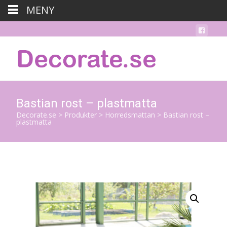
MENY
Bastian rost – plastmatta
Decorate.se
>
Produkter
>
Horredsmattan
>
Bastian rost –
plastmatta