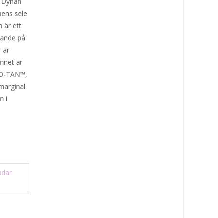
. Dynan
nens sele
n är ett
mande på
 är
nnet är
ECO-TAN™,
marginal
n i
udar