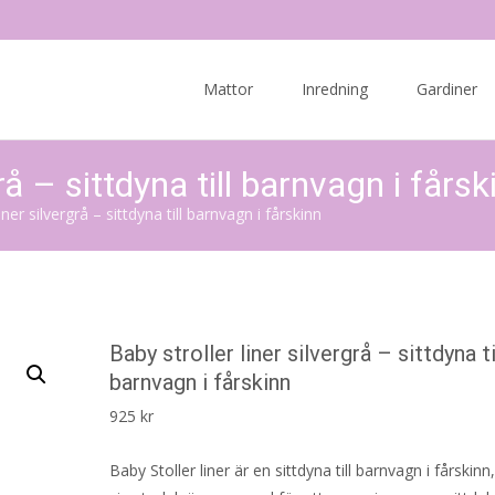
Skip
to
Mattor
Inredning
Gardiner
content
rå – sittdyna till barnvagn i fårsk
iner silvergrå – sittdyna till barnvagn i fårskinn
Baby stroller liner silvergrå – sittdyna ti
barnvagn i fårskinn
925
kr
Baby Stoller liner är en sittdyna till barnvagn i fårskinn,