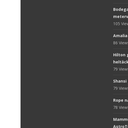
Bodega
meterv
105 Vi
Amalia
86 Vie
Hilton 
heltäc
79 Vie
Shansi 
79 Vie
Rope n
78 Vie
Mammut
AstroT