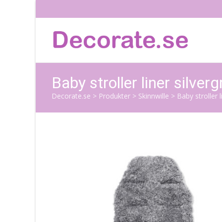
Baby stroller liner silverg
Decorate.se
>
Produkter
>
Skinnwille
>
Baby stroller l