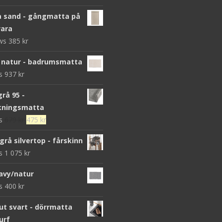
 sand - gångmatta på
ara
ews
385
kr
 natur - badrumsmatta
ws
937
kr
grå 95 -
kningsmatta
Det
Det
ws
679
kr
475
kr
ursprungliga
nuvarande
grå silvertop - fårskinn
priset
priset
ws
1 075
kr
var:
är:
679 kr.
475 kr.
avy/natur
ws
400
kr
 svart - dörrmatta
urf