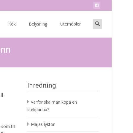
Search
Kök
Belysning
Utemöbler
for:
inn
Inredning
ll
Varför ska man köpa en
stekpanna?
Majas lyktor
 som till