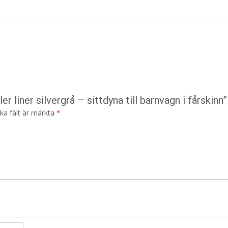
r liner silvergrå – sittdyna till barnvagn i fårskinn”
ska fält är märkta
*