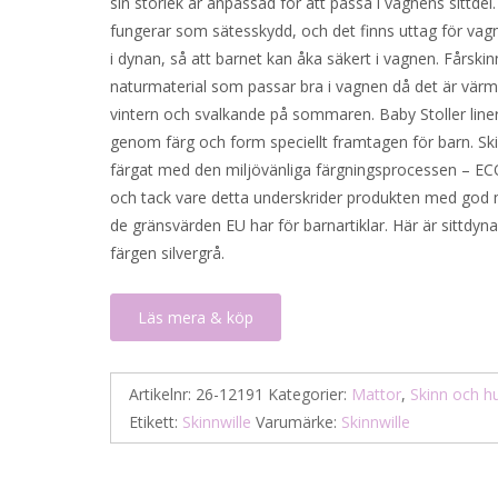
sin storlek är anpassad för att passa i vagnens sittdel
fungerar som sätesskydd, och det finns uttag för vag
i dynan, så att barnet kan åka säkert i vagnen. Fårskin
naturmaterial som passar bra i vagnen då det är vär
vintern och svalkande på sommaren. Baby Stoller liner
genom färg och form speciellt framtagen för barn. Ski
färgat med den miljövänliga färgningsprocessen – 
och tack vare detta underskrider produkten med god 
de gränsvärden EU har för barnartiklar. Här är sittdyna
färgen silvergrå.
Läs mera & köp
Artikelnr:
26-12191
Kategorier:
Mattor
,
Skinn och h
Etikett:
Skinnwille
Varumärke:
Skinnwille