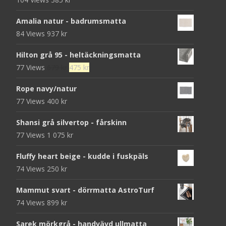
Amalia natur - badrumsmatta
84 Views
937
kr
Hilton grå 95 - heltäckningsmatta
Det
Det
77 Views
679
kr
475
kr
ursprungliga
nuvarande
Rope navy/natur
priset
priset
77 Views
400
kr
var:
är:
679 kr.
475 kr.
Shansi grå silvertop - fårskinn
77 Views
1 075
kr
Fluffy heart beige - kudde i fuskpäls
74 Views
250
kr
Mammut svart - dörrmatta AstroTurf
74 Views
899
kr
Sarek mörkgrå - handvävd ullmatta