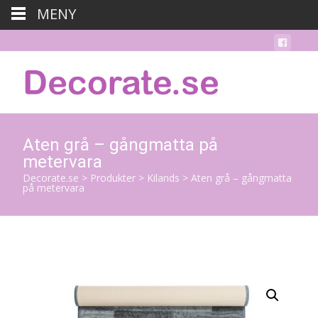
MENY
Aten grå – gångmatta på
metervara
Decorate.se
>
Produkter
>
Kilands
>
Aten grå – gångmatta
på metervara