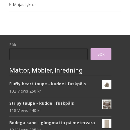
Majas lyktor
Sök
Sök
Mattor, Möbler, Inredning
Fluffy heart taupe - kudde i fuskpäls
132 Views
250
kr
Stripy taupe - kudde i fuskpäls
118 Views
240
kr
Bodega sand - gångmatta på metervara
104 Views
385
kr