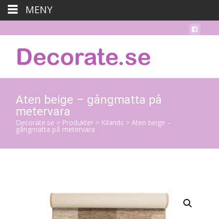
MENY
Aten beige – gångmatta på
metervara
Decorate.se
>
Produkter
>
Kilands
>
Aten beige –
gångmatta på metervara