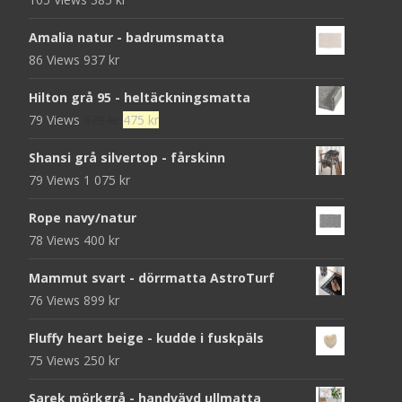
Amalia natur - badrumsmatta
86 Views
937
kr
Hilton grå 95 - heltäckningsmatta
Det
Det
79 Views
679
kr
475
kr
ursprungliga
nuvarande
Shansi grå silvertop - fårskinn
priset
priset
79 Views
1 075
kr
var:
är:
679 kr.
475 kr.
Rope navy/natur
78 Views
400
kr
Mammut svart - dörrmatta AstroTurf
76 Views
899
kr
Fluffy heart beige - kudde i fuskpäls
75 Views
250
kr
Sarek mörkgrå - handvävd ullmatta