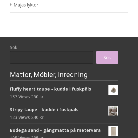
Majas lyktor
Sök
Sök
Mattor, Möbler, Inredning
Fluffy heart taupe - kudde i fuskpäls
137 Views
250
kr
Stripy taupe - kudde i fuskpäls
123 Views
240
kr
Bodega sand - gångmatta på metervara
105 Views
385
kr