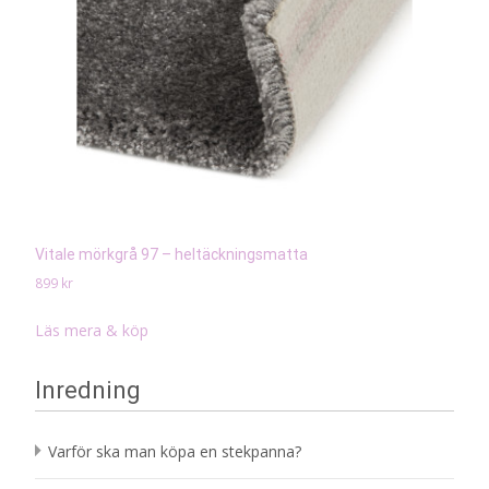
Vitale mörkgrå 97 – heltäckningsmatta
899
kr
Läs mera & köp
Inredning
Varför ska man köpa en stekpanna?