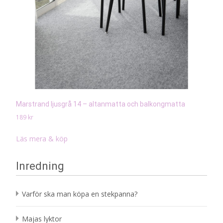
Marstrand ljusgrå 14 – altanmatta och balkongmatta
189
kr
Läs mera & köp
Inredning
Varför ska man köpa en stekpanna?
Majas lyktor