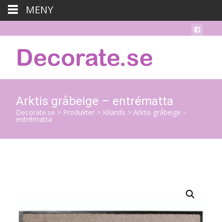
MENY
Arktis gråbeige – entrématta
Decorate.se
>
Produkter
>
Kilands
>
Arktis gråbeige –
entrématta