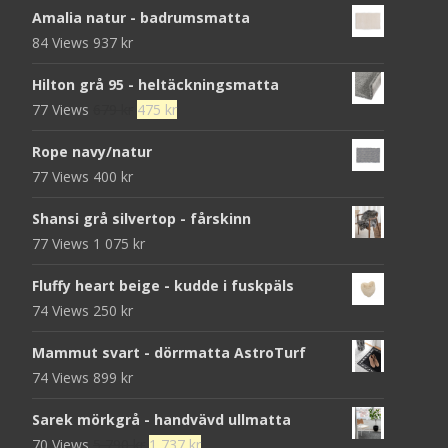
Amalia natur - badrumsmatta
84 Views
937
kr
Hilton grå 95 - heltäckningsmatta
Det
Det
77 Views
679
kr
475
kr
ursprungliga
nuvarande
Rope navy/natur
priset
priset
77 Views
400
kr
var:
är:
679 kr.
475 kr.
Shansi grå silvertop - fårskinn
77 Views
1 075
kr
Fluffy heart beige - kudde i fuskpäls
74 Views
250
kr
Mammut svart - dörrmatta AstroTurf
74 Views
899
kr
Sarek mörkgrå - handvävd ullmatta
Det
Det
70 Views
5 790
kr
1 737
kr