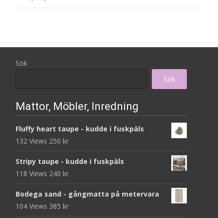
Sök
Sök
Mattor, Möbler, Inredning
Fluffy heart taupe - kudde i fuskpäls
132 Views
250
kr
Stripy taupe - kudde i fuskpäls
118 Views
240
kr
Bodega sand - gångmatta på metervara
104 Views
385
kr