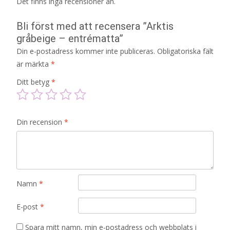
Det finns inga recensioner än.
Bli först med att recensera ”Arktis
gråbeige – entrématta”
Din e-postadress kommer inte publiceras.
Obligatoriska fält
är märkta
*
Ditt betyg
*
Din recension
*
Namn
*
E-post
*
Spara mitt namn, min e-postadress och webbplats i