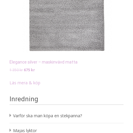
Elegance silver – maskinvävd matta
Det
Det
1 350
kr
675
kr
ursprungliga
nuvarande
priset
priset
Läs mera & köp
var:
är:
1
675 kr.
Inredning
350 kr.
Varför ska man köpa en stekpanna?
Majas lyktor