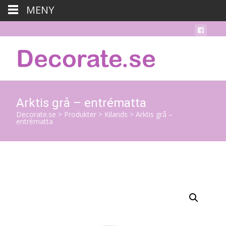
MENY
Arktis grå – entrématta
Decorate.se
>
Produkter
>
Kilands
>
Arktis grå –
entrématta