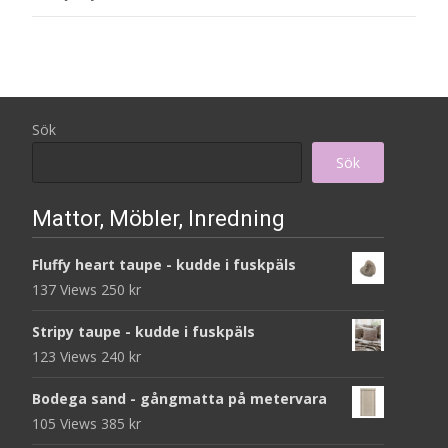
Sök
Sök
Mattor, Möbler, Inredning
Fluffy heart taupe - kudde i fuskpäls
137 Views
250
kr
Stripy taupe - kudde i fuskpäls
123 Views
240
kr
Bodega sand - gångmatta på metervara
105 Views
385
kr