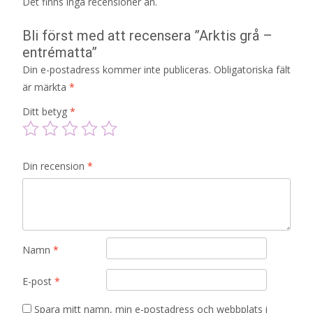
Det finns inga recensioner än.
Bli först med att recensera ”Arktis grå –
entrématta”
Din e-postadress kommer inte publiceras.
Obligatoriska fält
är märkta
*
Ditt betyg
*
Din recension
*
Namn
*
E-post
*
Spara mitt namn, min e-postadress och webbplats i