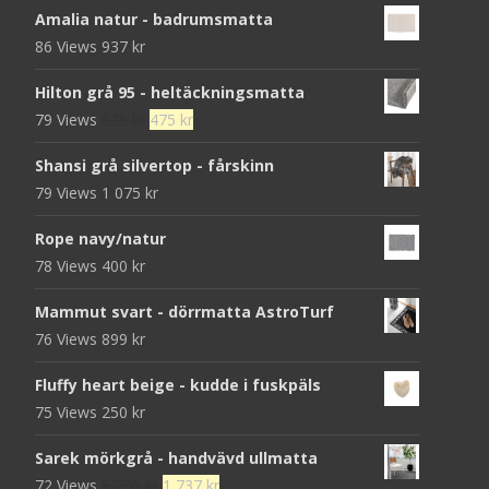
Amalia natur - badrumsmatta
86 Views
937
kr
Hilton grå 95 - heltäckningsmatta
Det
Det
79 Views
679
kr
475
kr
ursprungliga
nuvarande
Shansi grå silvertop - fårskinn
priset
priset
79 Views
1 075
kr
var:
är:
679 kr.
475 kr.
Rope navy/natur
78 Views
400
kr
Mammut svart - dörrmatta AstroTurf
76 Views
899
kr
Fluffy heart beige - kudde i fuskpäls
75 Views
250
kr
Sarek mörkgrå - handvävd ullmatta
Det
Det
72 Views
5 790
kr
1 737
kr