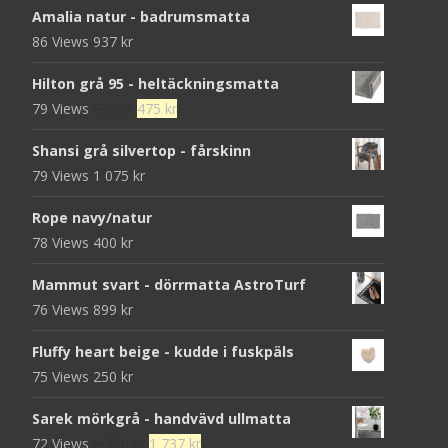
Amalia natur - badrumsmatta
86 Views
937
kr
Hilton grå 95 - heltäckningsmatta
Det
Det
79 Views
679
kr
475
kr
ursprungliga
nuvarande
Shansi grå silvertop - fårskinn
priset
priset
79 Views
1 075
kr
var:
är:
679 kr.
475 kr.
Rope navy/natur
78 Views
400
kr
Mammut svart - dörrmatta AstroTurf
76 Views
899
kr
Fluffy heart beige - kudde i fuskpäls
75 Views
250
kr
Sarek mörkgrå - handvävd ullmatta
Det
Det
72 Views
5 790
kr
1 737
kr