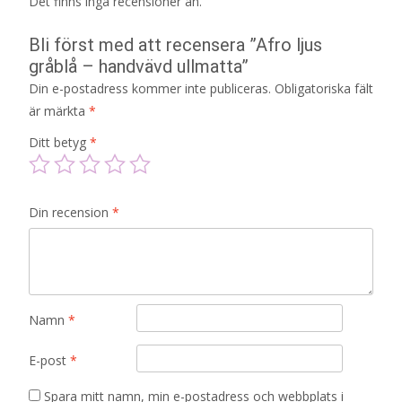
Det finns inga recensioner än.
Bli först med att recensera ”Afro ljus
gråblå – handvävd ullmatta”
Din e-postadress kommer inte publiceras.
Obligatoriska fält
är märkta
*
Ditt betyg
*
Din recension
*
Namn
*
E-post
*
Spara mitt namn, min e-postadress och webbplats i