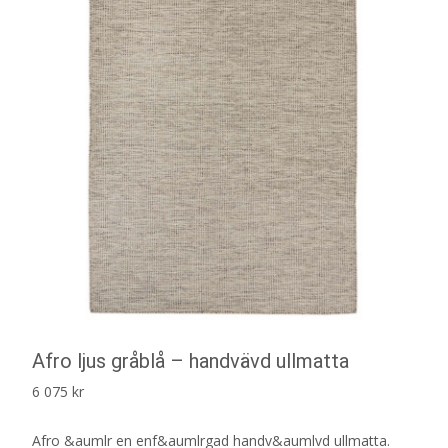
Afro ljus gråblå – handvävd ullmatta
6 075
kr
Afro &aumlr en enf&aumlrgad handv&aumlvd ullmatta.