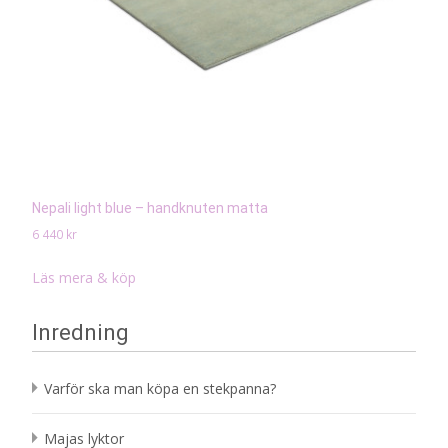
Nepali light blue – handknuten matta
6 440
kr
Läs mera & köp
Inredning
Varför ska man köpa en stekpanna?
Majas lyktor