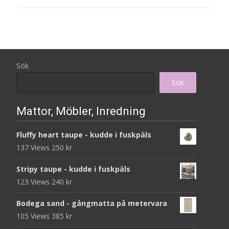
Sök
Sök
Mattor, Möbler, Inredning
Fluffy heart taupe - kudde i fuskpäls
137 Views
250
kr
Stripy taupe - kudde i fuskpäls
123 Views
240
kr
Bodega sand - gångmatta på metervara
105 Views
385
kr