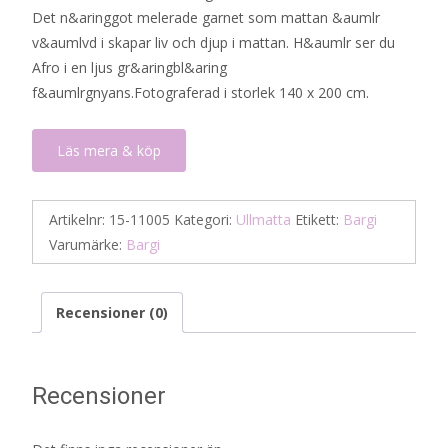
Det n&aringgot melerade garnet som mattan &aumlr
v&aumlvd i skapar liv och djup i mattan. H&aumlr ser du
Afro i en ljus gr&aringbl&aring
f&aumlrgnyans.Fotograferad i storlek 140 x 200 cm.
Läs mera & köp
Artikelnr:
15-11005
Kategori:
Ullmatta
Etikett:
Bargi
Varumärke:
Bargi
Recensioner (0)
Recensioner