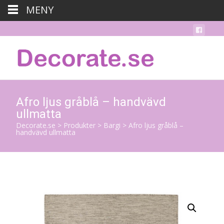
MENY
Afro ljus gråblå – handvävd
ullmatta
Decorate.se
>
Produkter
>
Bargi
>
Afro ljus gråblå –
handvävd ullmatta